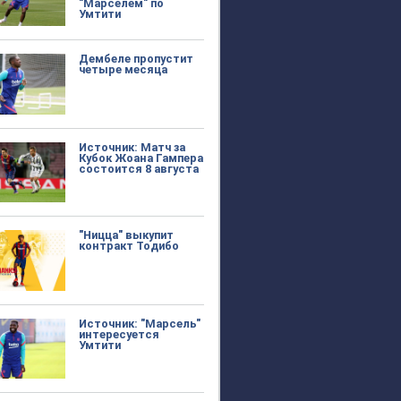
"Марселем" по
Умтити
Дембеле пропустит
четыре месяца
Источник: Матч за
Кубок Жоана Гампера
состоится 8 августа
"Ницца" выкупит
контракт Тодибо
Источник: "Марсель"
интересуется
Умтити