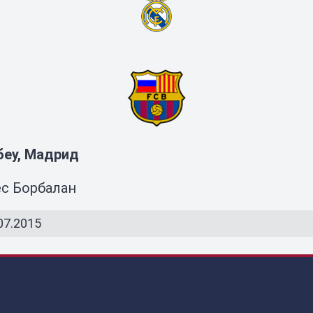
беу, Мадрид
ес Борбалан
07.2015