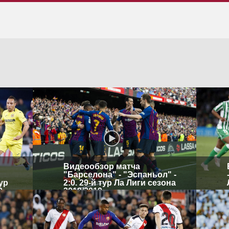
Видеообзор матча
"Барселона" - "Эспаньол" -
тур
2:0. 29-й тур Ла Лиги сезона
9
2018/2019