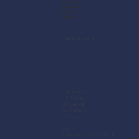
Составы
Превью
Отчет
Фото
Реал Мадрид
0
Барселона
4
11` Суарес
39` Неймар
53` Иньеста
74` Суарес
Дата:
Суббота 21.11.2015 20:15