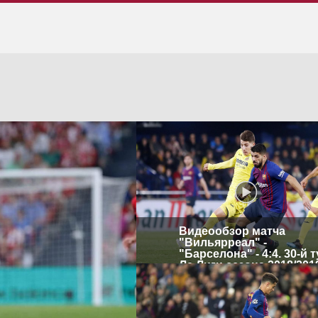
Видеообзор матча
"Вильярреал" -
"Барселона" - 4:4. 30-й 
Ла Лиги сезона 2018/201