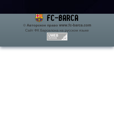
©
Авторское право www.fc-barca.com
Сайт ФК Барселона на русском языке