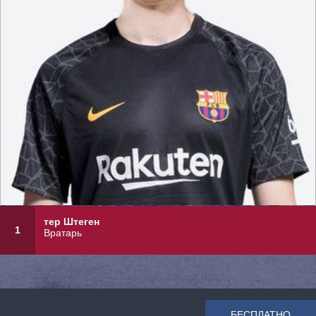
тер Штеген
1
Вратарь
БЕСПЛАТНО