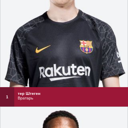
тер Штеген
1
Вратарь