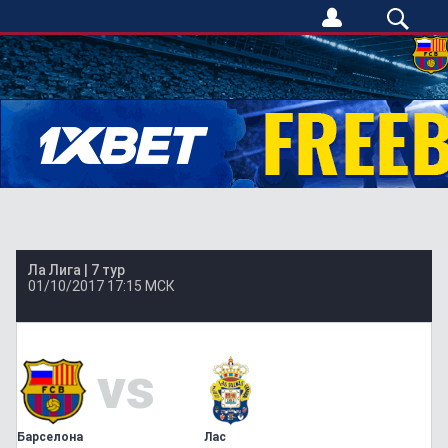
Ла Лига |
7 тур
01/10/2017
17:15 МСК
vs
Барселона
Лас