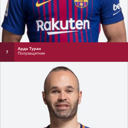
Арда Туран
7
Полузащитник