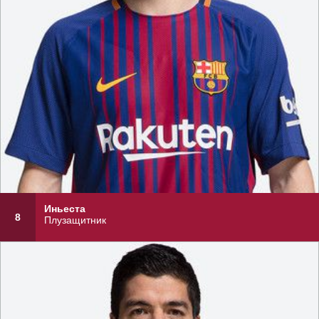
Иньеста
8
Плузащитник