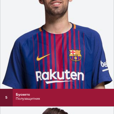
Бускетс
5
Полузащитник