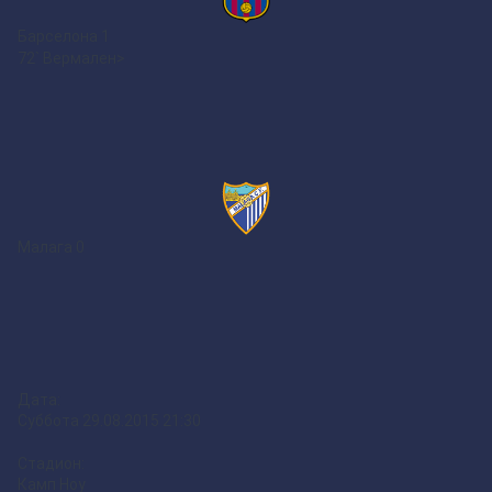
Барселона
1
72` Вермален>
Малага
0
Дата:
Суббота 29.08.2015 21:30
Стадион:
Камп Ноу