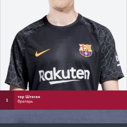
тер Штеген
1
Вратарь