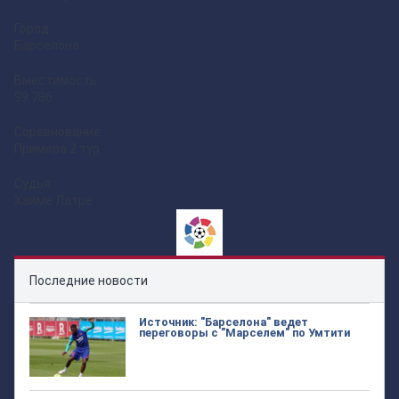
Город
Барселона
Вместимость
99.786
Соревнование:
Примера 2 тур
Судья:
Хайме Латре
Последние новости
Источник: "Барселона" ведет
переговоры с "Марселем" по Умтити