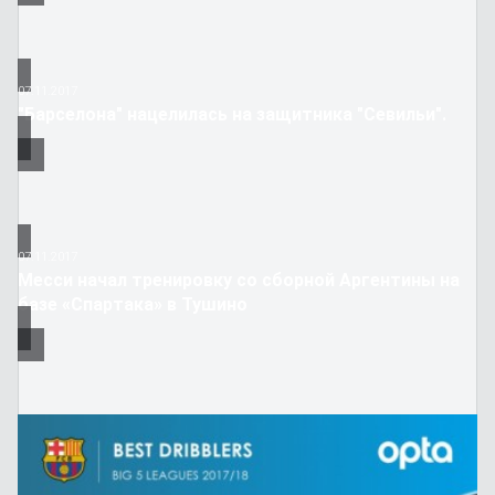
07.11.2017
"Барселона" нацелилась на защитника "Севильи".
07.11.2017
Месси начал тренировку со сборной Аргентины на
базе «Спартака» в Тушино