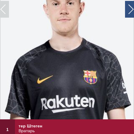
тер Штеген
1
Вратарь