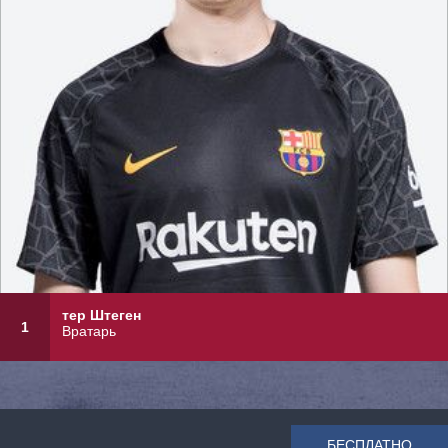
тер Штеген
1
Вратарь
БЕСПЛАТНО