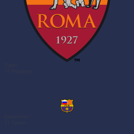
Рома
1
31` Флоренци
Барселона
1
21` Суарес