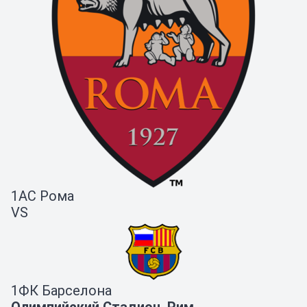
1
АС Рома
VS
1
ФК Барселона
Олимпийский Стадион, Рим