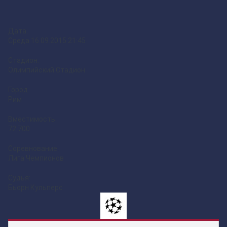
Дата:
Среда 16.09.2015 21:45
Стадион:
Олимпийский Стадион
Город
Рим
Вместимость
72.700
Соревнование:
Лига Чемпионов
Судья:
Бьорн Кульперс