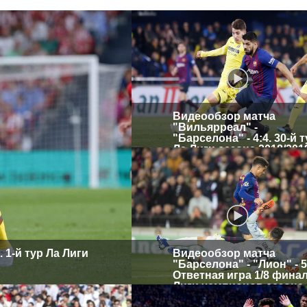
Видеообзор матча
"Вильярреал" -
"Барселона" - 4:4. 30-й 
Ла Лиги сезона 2018/201
 1-й тур Ла Лиги
Видеообзор матча
"Барселона" - "Лион" - 5
Ответная игра 1/8 фина
Лиги чемпионов сезона
2018/2019