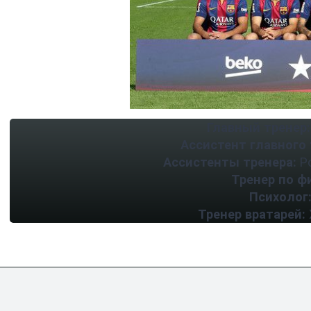
Главный тренер:
Ассистент главного 
Ассистенты тренера:
Ро
Тренер по ф
Психолог
Тренер вратарей: