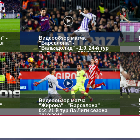
" -
Видеообзор матча
ая
"Барселона" -
"Вальядолид" - 1:0. 24-й тур
Ла Лиги сезона 2018/2019
Видеообзор матча
 -
"Жирона" - "Барселона" -
0:2. 21-й тур Ла Лиги сезона
2018/2019