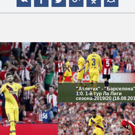
"Атлетик" - "Барселона"
1:0. 1-й тур Ла Лиги
сезона-2019/20 (16.08.20