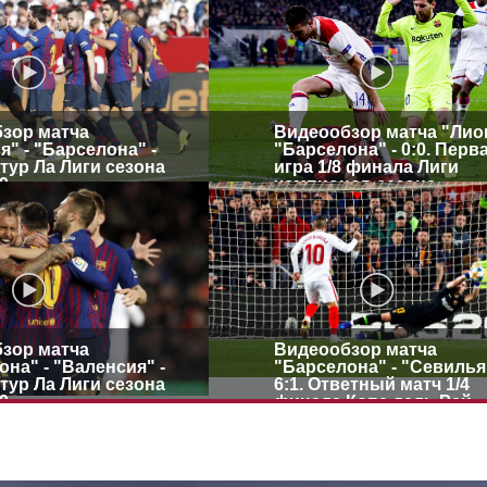
зор матча
Видеообзор матча "Лион
" - "Барселона" -
"Барселона" - 0:0. Перв
й тур Ла Лиги сезона
игра 1/8 финала Лиги
9
чемпионов сезона
2018/2019
зор матча
Видеообзор матча
на" - "Валенсия" -
"Барселона" - "Севилья"
й тур Ла Лиги сезона
6:1. Ответный матч 1/4
9
финала Копа дель Рей
сезона 2018/2019