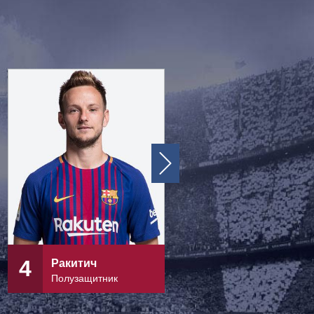
4
5
Ракитич
Бускетс
Полузащитник
Полузащитник