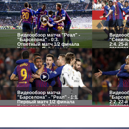
Видеообзор матча "Реал" -
Видеооб
"Барселона" - 0:3.
"Севилья
Ответный матч 1/2 финала
2:4. 25-
Копа дель Рей сезона
2018/201
2018/2019
Видеообзор матча
Видеооб
"Барселона" - "Реал" - 1:1.
"Барсело
Первый матч 1/2 финала
2:2. 22-
Копа дель Рей сезона
2018/201
2018/2019