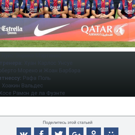
Луис Энрике Мартинес
тренера:
Хуан Карлос Унсуе
берто Морено и Жоан Барбэра
итнессу:
Рафа Поль
:
Хоакин Вальдес
Хосе Рамон де ла Фуэнте
Поделитесь этой статьей