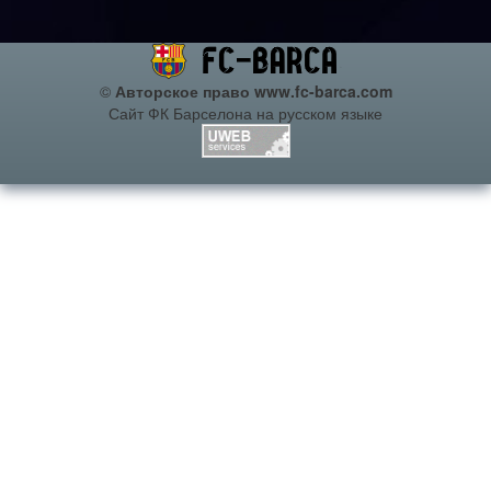
©
Авторское право www.fc-barca.com
Сайт ФК Барселона на русском языке