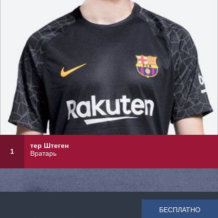
тер Штеген
1
Вратарь
БЕСПЛАТНО