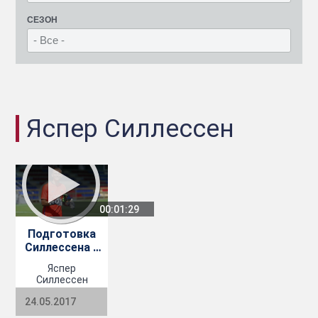
СЕЗОН
Яспер Силлессен
00:01:29
Подготовка
Силлессена к
финалу Кубка
Яспер
Испании
Силлессен
2016/17
24.05.2017