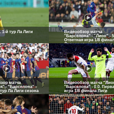
 1-й тур Ла Лиги
Видеообзор матча
"Барселона" - "Лион" - 5
Ответная игра 1/8 фина
Лиги чемпионов сезона
2018/2019
зор матча
Видеообзор матча "Лион
" - "Барселона" -
"Барселона" - 0:0. Перв
й тур Ла Лиги сезона
игра 1/8 финала Лиги
9
чемпионов сезона
2018/2019