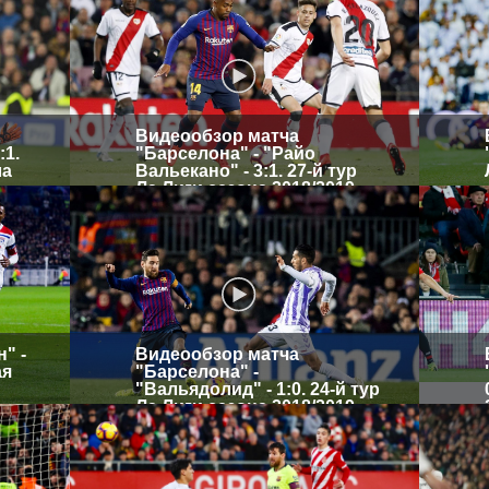
Видеообзор матча
:1.
"Барселона" - "Райо
ла
Вальекано" - 3:1. 27-й тур
Ла Лиги сезона 2018/2019
" -
Видеообзор матча
ая
"Барселона" -
"Вальядолид" - 1:0. 24-й тур
Ла Лиги сезона 2018/2019