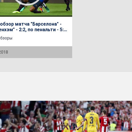
обзор матча "Барселона" -
нхэм" - 2:2, по пенальти - 5:3.
народный кубок чемпионов
обзоры
го года
2018