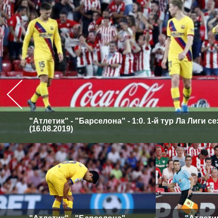
"Атлетик" - "Барселона" - 1:0. 1-й тур Ла Лиги с
(16.08.2019)