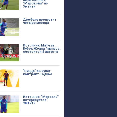
переговоры с
"Марселем" по
Умтити
Дембеле пропустит
четыре месяца
Источник: Матч за
Кубок Жоана Гампера
состоится 8 августа
"Ницца" выкупит
контракт Тодибо
Источник: "Марсель"
интересуется
Умтити