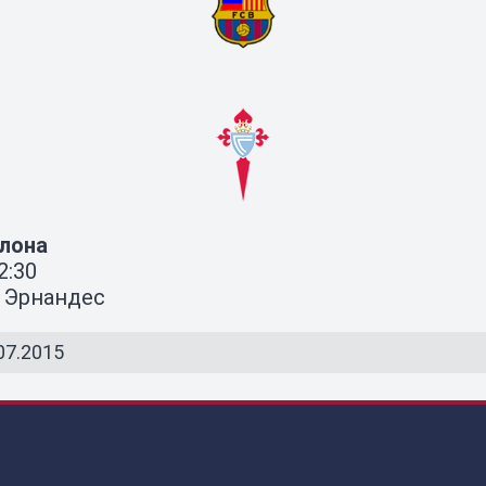
елона
2:30
с Эрнандес
07.2015