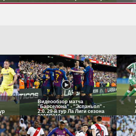
Видеообзор матча
"Барселона" - "Эспаньол" -
тур
2:0. 29-й тур Ла Лиги сезона
9
2018/2019