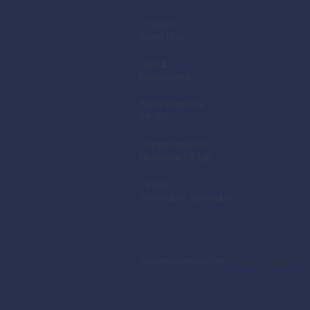
Стадион:
Камп Ноу
Город
Барселона
Вместимость
99.786
Соревнование:
Примера 24 тур
Судья:
Эрнандес Эрнандес
Standings provided by
Sofascore LiveScore