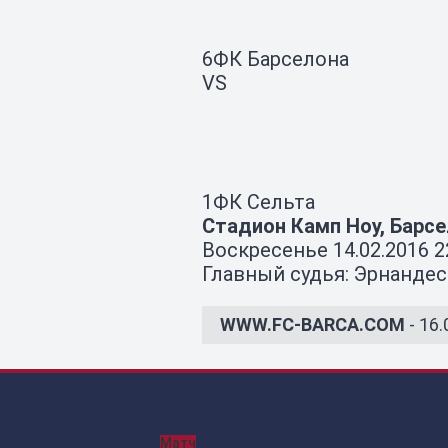
6
ФК Барселона
VS
1
ФК Сельта
Стадион Камп Ноу, Барс
Воскресенье 14.02.2016 2
Главный судья: Эрнанде
WWW.FC-BARCA.COM
- 16.
Матч