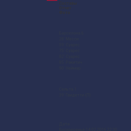
Составы
Отчет
Фото
Барселона
6
28` Месси
59` Суарес
75` Суарес
82` Суарес
85` Ракитич
90` Неймар
Сельта
1
39` Гвидетти (П)
Дата:
Воскресенье 14.02.2016 22:30