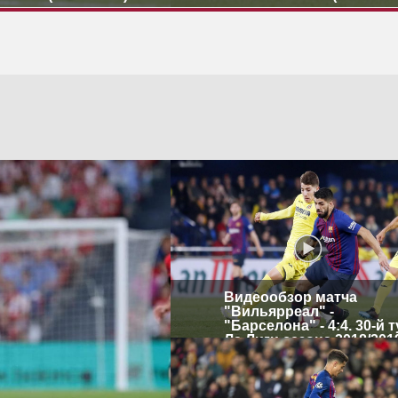
Видеообзор матча
"Вильярреал" -
"Барселона" - 4:4. 30-й 
Ла Лиги сезона 2018/201