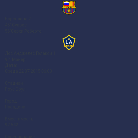
Барселона
2
45` Суарес
56`Серхи Роберто
Лос Анджелес Гэлакси
1
92` Майер
Дата:
Среда 22.07.2015 06:00
Стадион:
Роус Боул
Город
Пасадена
Вместимость
92.542
Соревнование: