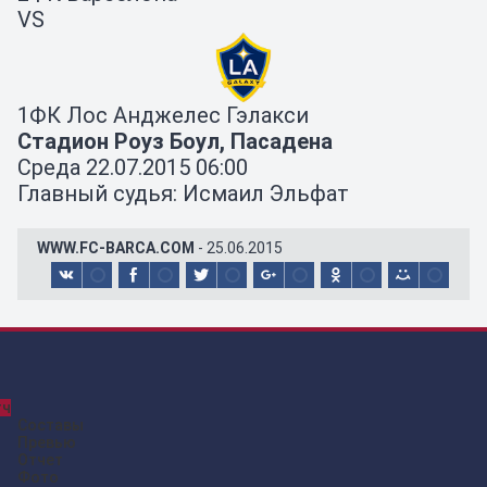
VS
1
ФК Лос Анджелес Гэлакси
Стадион Роуз Боул, Пасадена
Среда 22.07.2015 06:00
Главный судья: Исмаил Эльфат
WWW.FC-BARCA.COM
- 25.06.2015
тч
Составы
Превью
Отчет
Фото