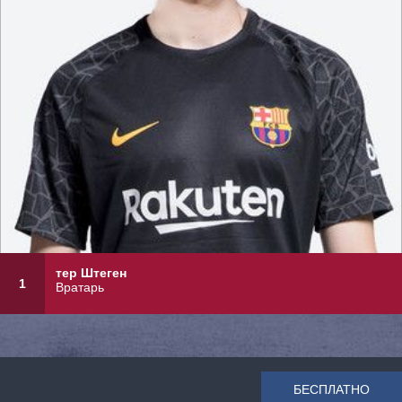
тер Штеген
1
Вратарь
БЕСПЛАТНО