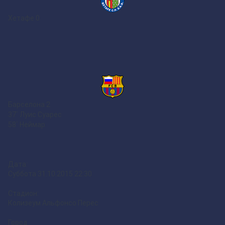
Хетафе
0
Барселона
2
37` Луис Суарес
58` Неймар
Дата:
Суббота 31.10.2015 22:30
Стадион:
Колизеум Альфонсо Перес
Город