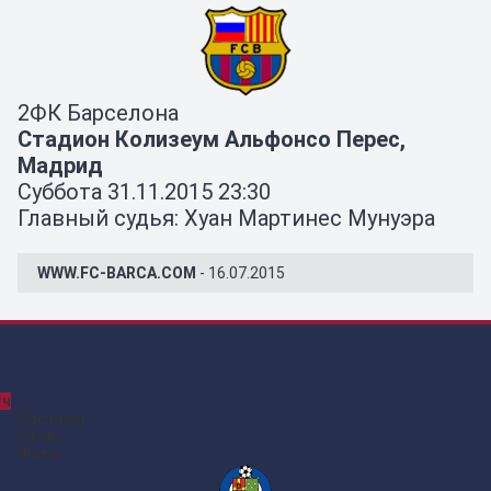
2
ФК Барселона
Стадион Колизеум Альфонсо Перес,
Мадрид
Суббота 31.11.2015 23:30
Главный судья: Хуан Мартинес Мунуэра
WWW.FC-BARCA.COM
- 16.07.2015
тч
Составы
Отчет
Фото