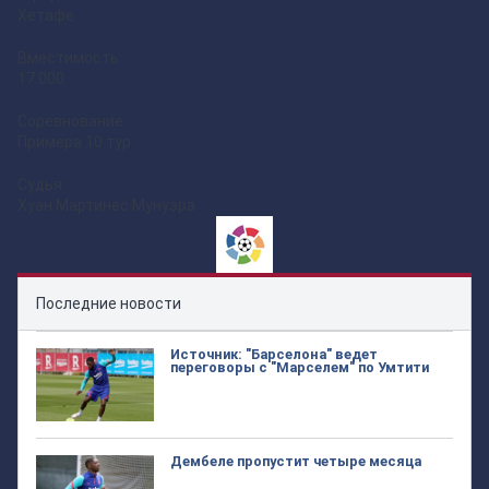
Хетафе
Вместимость
17.000
Соревнование:
Примера 10 тур
Судья:
Хуан Мартинес Мунуэра
Последние новости
Источник: "Барселона" ведет
переговоры с "Марселем" по Умтити
Дембеле пропустит четыре месяца