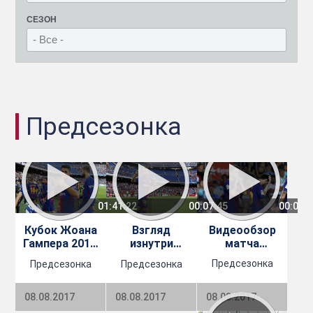
СЕЗОН
Предсезонка
00:05:
01:41:22
00:07:45
Видеообзор
Кубок Жоана
Взгляд
матча
Гампера 2017.
изнутри
Барселона 5 -
Барселона -
Трофея
Предсезонка
Предсезонка
Предсезонка
0
Шапекоенсе
Жоана
Шапекоенсе.
Гампера
Трофей
08.08.2017
08.08.2017
08.08.2017
Жоана