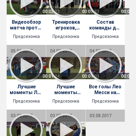
00:02:23
00:01:33
00:02:
Видеообзор
Тренировка
Состав
матча против
игроков,
команды для
Химнастика в
которые не
поездки в
Предсезонка
Предсезонка
Предсезонка
Таррагоне
поехали в
Таррагону
Таррагону
05.08.2017
04.08.2017
04.08.2017
00:01:24
00:01:03
00:01:
Лучшие
Лучшие
Все голы Лео
моменты Лео
моменты
Месси на
Месси в
Луиса
Кубке Жоана
Предсезонка
Предсезонка
Предсезонка
турне по США
Суареса в
Гампера
турне по США
03.08.2017
03.08.2017
03.08.2017