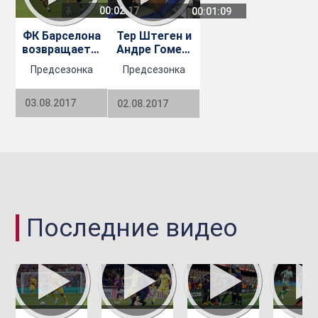
00:02:17
00:01:09
ФК Барселона
Тер Штеген и
возвращается
Андре Гомеш
к
проходят
Предсезонка
Предсезонка
тренировкам
медицинское
освидетельствование
03.08.2017
02.08.2017
Последние видео