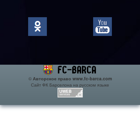
©
Авторское право www.fc-barca.com
Сайт ФК Барселона на русском языке