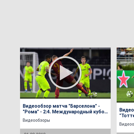
Видеообзор матча "Барселона" -
Видео
"Рома" - 2:4. Международный кубок
"Тотте
чемпионов 2018-го года
Видеообзоры
Между
Видео
2018-