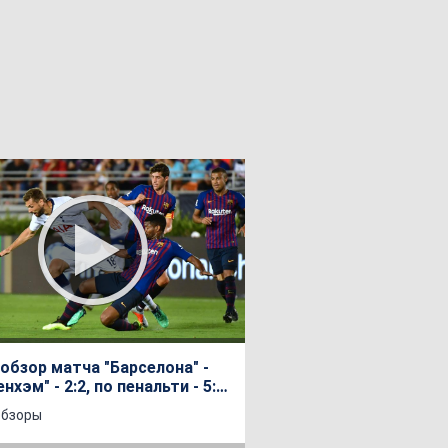
обзор матча "Барселона" -
нхэм" - 2:2, по пенальти - 5:3.
народный кубок чемпионов
обзоры
го года