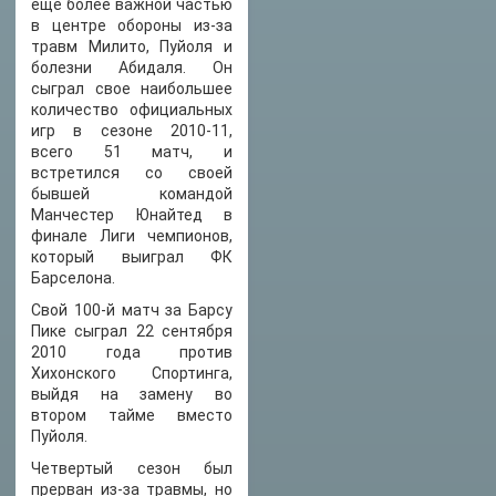
еще более важной частью
в центре обороны из-за
травм Милито, Пуйоля и
болезни Абидаля. Он
сыграл свое наибольшее
количество официальных
игр в сезоне 2010-11,
всего 51 матч, и
встретился со своей
бывшей командой
Манчестер Юнайтед в
финале Лиги чемпионов,
который выиграл ФК
Барселона.
Свой 100-й матч за Барсу
Пике сыграл 22 сентября
2010 года против
Хихонского Спортинга,
выйдя на замену во
втором тайме вместо
Пуйоля.
Четвертый сезон был
прерван из-за травмы, но