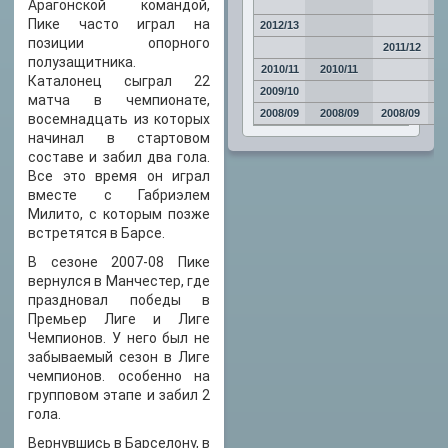
Арагонской командой,
Пике часто играл на
2012/13
позиции опорного
2011/12
20
полузащитника.
2010/11
2010/11
Каталонец сыграл 22
2009/10
20
матча в чемпионате,
2008/09
2008/09
2008/09
восемнадцать из которых
начинал в стартовом
составе и забил два гола.
Все это время он играл
вместе с Габриэлем
Милито, с которым позже
встретятся в Барсе.
В сезоне 2007-08 Пике
вернулся в Манчестер, где
праздновал победы в
Премьер Лиге и Лиге
Чемпионов. У него был не
забываемый сезон в Лиге
чемпионов. особенно на
групповом этапе и забил 2
гола.
Вернувшись в Барселону, в