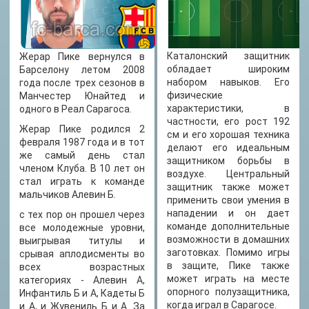
ВЕС
85 кг
РОСТ
Каталонский защитник
Жерар Пике вернулся в
192 см
обладает широким
Барселону летом 2008
набором навыков. Его
года после трех сезонов в
физические
Манчестер Юнайтед и
характеристики, в
одного в Реал Сарагоса.
частности, его рост 192
Жерар Пике родился 2
см и его хорошая техника
февраля 1987 года и в тот
делают его идеальным
же самый день стал
защитником борьбы в
членом Клуба. В 10 лет он
воздухе. Центральный
стал играть к команде
защитник также может
мальчиков Алевин Б.
применить свои умения в
нападении и он дает
с тех пор он прошел через
команде дополнительные
все молодежные уровни,
возможности в домашних
выигрывая титулы и
заготовках. Помимо игры
срывая аплодисменты во
в защите, Пике также
всех возрастных
может играть на месте
категориях - Алевин А,
опорного полузащитника,
Инфантиль Б и А, Кадеты Б
когда играл в Сарагосе.
и А, и Жувениль Б и А. За