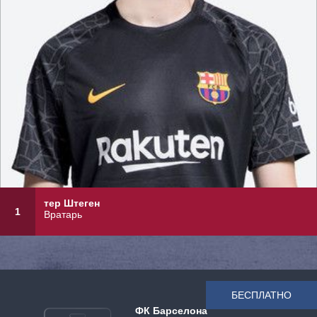
тер Штеген
1
Вратарь
БЕСПЛАТНО
ФК Барселона