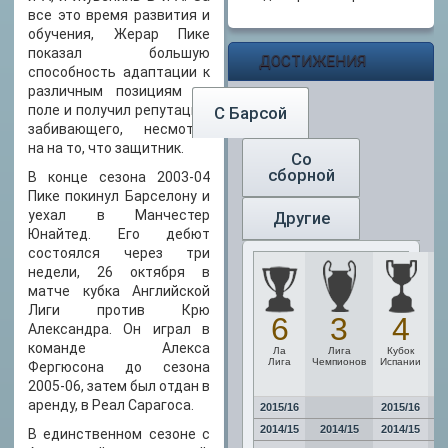
все это время развития и
обучения, Жерар Пике
показал большую
ДОСТИЖЕНИЯ
способность адаптации к
различным позициям на
поле и получил репутацию
С Барсой
забивающего, несмотря
на на то, что защитник.
Со
сборной
В конце сезона 2003-04
Пике покинул Барселону и
уехал в Манчестер
Другие
Юнайтед. Его дебют
состоялся через три
недели, 26 октября в
матче кубка Английской
Лиги против Крю
6
3
4
Александра. Он играл в
команде Алекса
Ла
Лига
Кубок
С
Лига
Чемпионов
Испании
К
Фергюсона до сезона
У
2005-06, затем был отдан в
аренду, в Реал Сарагоса.
2015/16
2015/16
20
2014/15
2014/15
2014/15
В единственном сезоне с