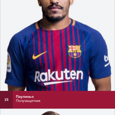
Паулиньо
15
Полузащитник