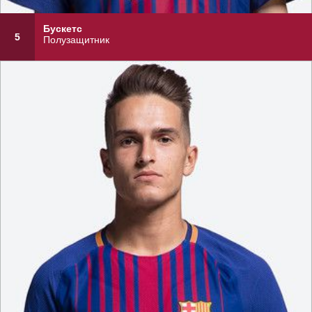
Бускетс
5
Полузащитник