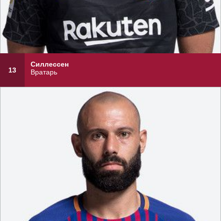
Силлессен
13
Вратарь