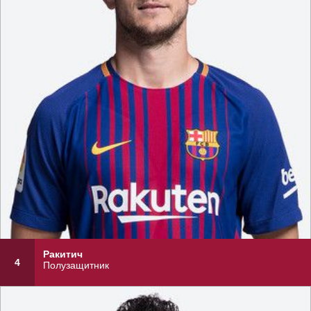
Ракитич
4
Полузащитник