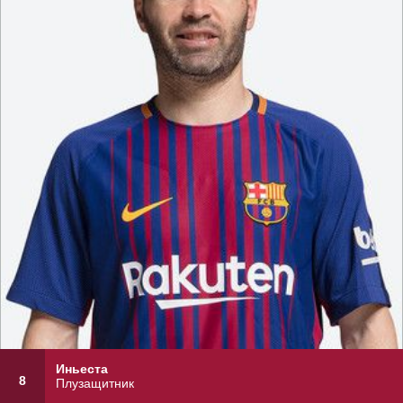
Иньеста
8
Плузащитник