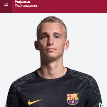
Рафинья
12
Полузащитник