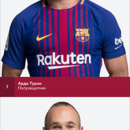
Арда Туран
7
Полузащитник