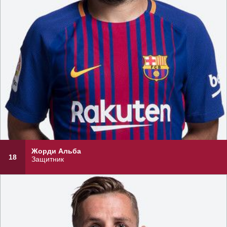
Жорди Альба
18
Защитник