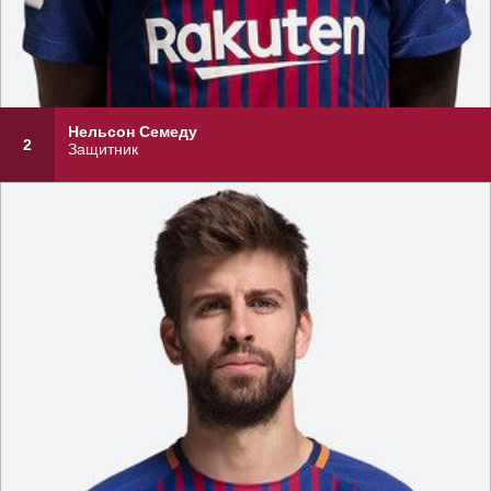
Нельсон Семеду
2
Защитник