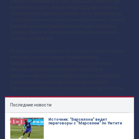
Камп Ноу, наградив его
Пяти Звездным статусом. Во
всей Испании есть только четыре других стадиона,
которые могут соответствовать таким требованиям,
это Олимпийский стадион Льюиса Компаниса, также в
Барселоне, новый Олимпийский стадион Картуха в
Севилье, Висенте Кальдерон в Мадриде и Сантьяго
Бернабеу в Мадриде.
Из разных помещений внутри стадиона, особо следует
отметить часовню рядом с раздевалками,
президентское ложе, ложе VIP-персон, гостиная,
комнаты для прессы, несколько телестудий,
Медицинский Спортивный Центр, действующий блок
управления, зона игроков ветеранов, музей ФК
Барселона и офисы всех многих разных отделов клуба.
Последние новости
Источник: "Барселона" ведет
переговоры с "Марселем" по Умтити