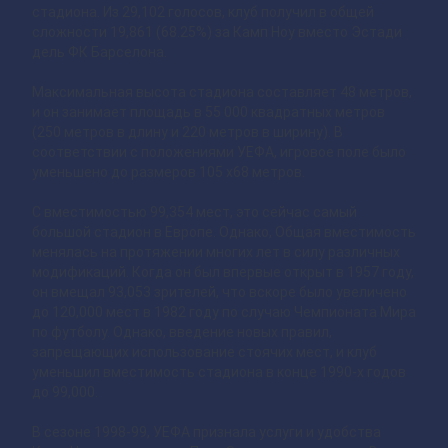
стадиона. Из 29,102 голосов, клуб получил в общей
сложности 19,861 (68.25%) за Камп Ноу вместо Эстади
дель ФК Барселона.
Максимальная высота стадиона составляет 48 метров,
и он занимает площадь в 55 000 квадратных метров
(250 метров в длину и 220 метров в ширину). В
соответствии с положениями УЕФА, игровое поле было
уменьшено до размеров 105 х68 метров.
С вместимостью 99,354 мест, это сейчас самый
большой стадион в Европе. Однако, Общая вместимость
менялась на протяжении многих лет в силу различных
модификаций. Когда он был впервые открыт в 1957 году,
он вмещал 93,053 зрителей, что вскоре было увеличено
до 120,000 мест в 1982 году по случаю Чемпионата Мира
по футболу. Однако, введение новых правил,
запрещающих использование стоячих мест, и клуб
уменьшил вместимость стадиона в конце 1990-х годов
до 99,000.
В сезоне 1998-99, УЕФА признала услуги и удобства