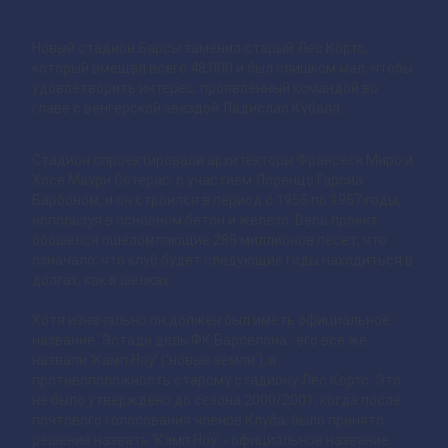
Новый стадион Барсы заменил старый Лес Кортс,
который вмещал всего 48,000 и был слишком мал, чтобы
удовлетворить интерес, проявленный командой во
главе с венгерской звездой Ладислао Кубала.
Стадион спроектировали архитекторы Франсеск Миро и
Хосе Маури Сотерас, с участием Лоренцо Гарсиа
Барбоном, и он строился в период с 1955 по 1957 годы,
используя в основном бетон и железо. Весь проект
обошелся ошеломляющие 288 миллионов песет, что
означало, что клуб будет следующие годы находиться в
долгах, как в шелках.
Хотя изначально он должен был иметь официальное
название ‘Эстади дель ФК Барселона’, его все же
назвали 'Камп Ноу' (‘новые земли’), в
противоположность старому стадиону Лес Кортс. Это
не было утверждено до сезона 2000/2001, когда после
почтового голосования членов Клуба, было принято
решение назвать ‘Камп Ноу’ - официальное название