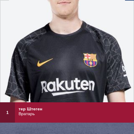
тер Штеген
1
Вратарь