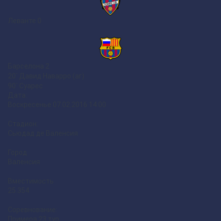
Леванте
0
Барселона
2
20` Давид Наварро (аг)
90` Суарес
Дата:
Воскресенье 07.02.2016 14:00
Стадион:
Сьюдад де Валенсия
Город
Валенсия
Вместимость
25.354
Соревнование:
Примера 23 тур