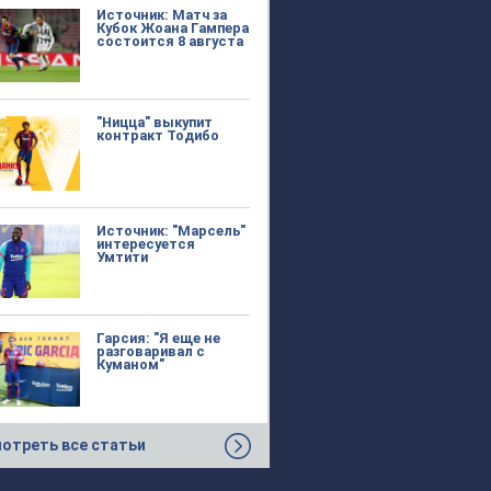
Источник: Матч за
Кубок Жоана Гампера
состоится 8 августа
"Ницца" выкупит
контракт Тодибо
Источник: "Марсель"
интересуется
Умтити
Гарсия: "Я еще не
разговаривал с
Куманом"
отреть все статьи