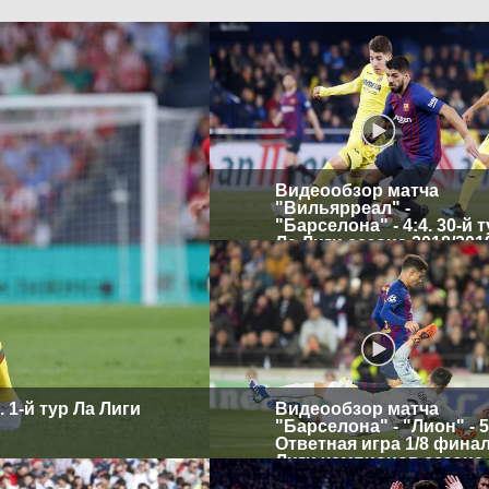
Видеообзор матча
"Вильярреал" -
"Барселона" - 4:4. 30-й 
Ла Лиги сезона 2018/201
 1-й тур Ла Лиги
Видеообзор матча
"Барселона" - "Лион" - 5
Ответная игра 1/8 фина
Лиги чемпионов сезона
2018/2019