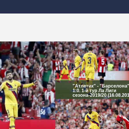
"Атлетик" - "Барселона"
1:0. 1-й тур Ла Лиги
сезона-2019/20 (16.08.20