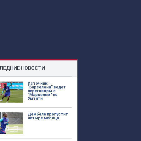
ЛЕДНИЕ НОВОСТИ
Источник:
"Барселона" ведет
переговоры с
"Марселем" по
Умтити
Дембеле пропустит
четыре месяца