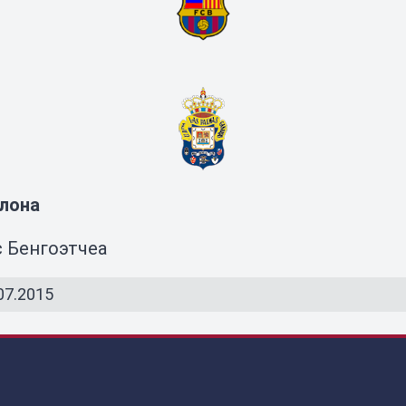
елона
с Бенгоэтчеа
07.2015