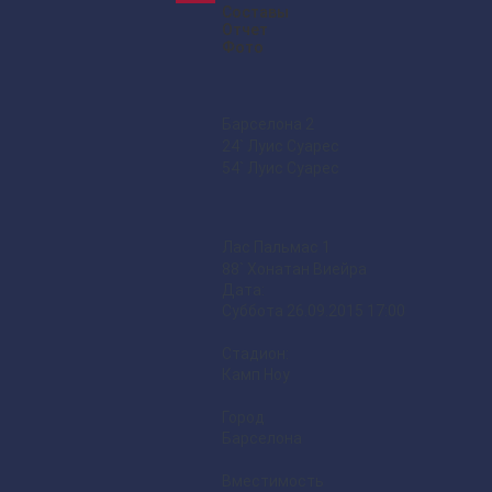
Составы
Отчет
Фото
Барселона
2
24` Луис Суарес
54` Луис Суарес
Лас Пальмас
1
88` Хонатан Виейра
Дата:
Суббота 26.09.2015 17:00
Стадион:
Камп Ноу
Город
Барселона
Вместимость