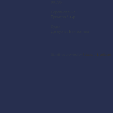
99.786
Соревнование:
Примера 6 тур
Судья:
Де Бургос Бенгоэтчеа
Standings provided by
Sofascore LiveScore