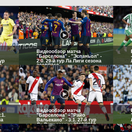
Видеообзор матча
"Барселона" - "Эспаньол" -
тур
2:0. 29-й тур Ла Лиги сезона
9
2018/2019
Видеообзор матча
:1.
"Барселона" - "Райо
ла
Вальекано" - 3:1. 27-й тур
Ла Лиги сезона 2018/2019