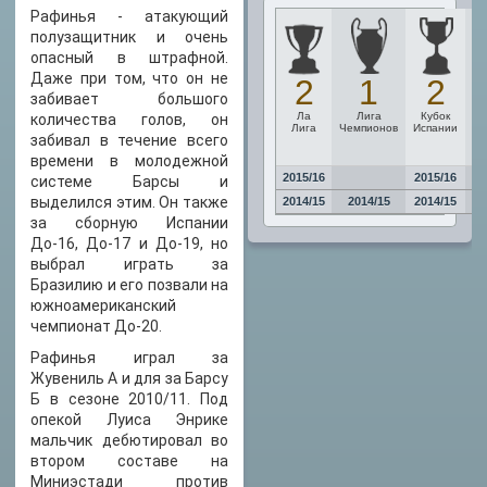
Рафинья - атакующий
полузащитник и очень
опасный в штрафной.
Даже при том, что он не
2
1
2
забивает большого
Ла
Лига
Кубок
С
количества голов, он
Лига
Чемпионов
Испании
К
забивал в течение всего
У
времени в молодежной
2015/16
2015/16
20
системе Барсы и
выделился этим. Он также
2014/15
2014/15
2014/15
за сборную Испании
До-16, До-17 и До-19, но
выбрал играть за
Бразилию и его позвали на
южноамериканский
чемпионат До-20.
Рафинья играл за
Жувениль A и для за Барсу
Б в сезоне 2010/11. Под
опекой Луиса Энрике
мальчик дебютировал во
втором составе на
Миниэстади против