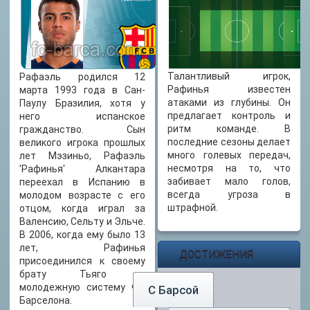
ДАТА РОЖДЕНИЯ
12.03.1993
ВЕС
74 кг
Талантливый игрок,
Рафаэль родился 12
РОСТ
Рафинья известен
марта 1993 года в Сан-
178 см
атаками из глубины. Он
Паулу Бразилия, хотя у
предлагает контроль и
него испанское
ритм команде. В
гражданство. Сын
последние сезоны делает
великого игрока прошлых
много голевых передач,
лет Мэзиньо, Рафаэль
несмотря на то, что
'Рафинья' Алкантара
забивает мало голов,
переехал в Испанию в
всегда угроза в
молодом возрасте с его
штрафной.
отцом, когда играл за
Валенсию, Сельту и Эльче.
В 2006, когда ему было 13
лет, Рафинья
ДОСТИЖЕНИЯ
присоединился к своему
брату Тьяго в
молодежную систему ФК
С Барсой
Барселона.