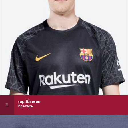
тер Штеген
1
Вратарь