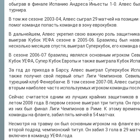
обыграв в финале Испанию Андреса Иньесты 1-0. Алвес бы
турнира.
В том же сезоне 2003-04, Алвес сыграл 29 матчей на позиции
помог команде попасть команде в зону еврокубков.
В дальнейшем, Алвес укрепил свою важную роль защитника 
выиграв Кубок УЕФА сезоне в 2005-06. Бразилец был назв
несколько месяцев спустя, выиграл Суперкубок, его команда
В сезоне 2006-07 бразилец являлся основным игроком Сев
Кубок УЕФА, Супер Кубок Европы и также выиграла Кубок Испа
За год до прихода в Барсу, Алвес выиграл Суперкубок Исп
также получил свой первый опыт Лиги Чемпионов. Севил
турецкий клуб Фенербахче. В том сезоне 2007-08, Алвес сыгр
вторым наиболее часто используемых игроком команды посл
Сейчас считается одним из лучших крайних защитников в 
летом 2008 года. В первом сезоне выиграл три титула. Он про
из них был финал Лиги Чемпионов в Риме. К этому времен
команды на фланге, забил пять мячей в 54 матчах.
Несмотря на травму он был основным игроком на фланге во в
второй подряд чемпионский титул. Он забил 3 гола в 29 матч
включен в команду УЕФА года.