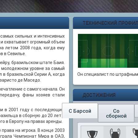
ТЕХНИЧЕСКИЙ ПРОФИЛ
 самых сильных и интенсивных
, и охватывает огромный объем
а летом 2008 года, когда ему
в в Севилье.
ейру, бразильском штате Баия.
а молодежном уровне за самый
 в бразильской Серии А, когда
Он специалист по штрафным 
Эваристо де Маседо.
печатление с самого начала. Он
ДОСТИЖЕНИЯ
передачу, фаны хозяев стали
и в 2001 году с последующим
Со
С Барсой
сборной
азильца в сборную до 20 лет в
го в Европу на правах аренды.
права на игрока. В конце 2003
играла Чемпионат Мира в ОАЭ,