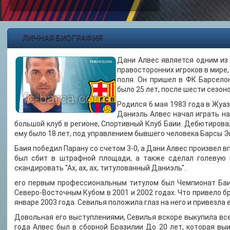
ЛИЧНАЯ БИОГРАФИЯ
Дани Алвес является одним из
правосторонних игроков в мире
поля. Он пришел в ФК Барселон
было 25 лет, после шести сезоно
Родился 6 мая 1983 года в Жуаз
Даниэль Алвес начал играть н
большой клуб в регионе, Спортивный Клуб Баии. Дебютировал
ему было 18 лет, под управлением бывшего человека Барсы 
Баия победил Парану со счетом 3-0, а Дани Алвес произвел в
был сбит в штрафной площади, а также сделал голевую 
скандировать "Ах, ах, ах, титулованный Даниэль".
его первым профессиональным титулом был Чемпионат Баи
Северо-Восточным Кубом в 2001 и 2002 годах. Что привело бр
январе 2003 года. Севилья положила глаз на него и привезла е
Довольная его выступлениями, Севилья вскоре выкупила все 
года Алвес был в сборной Бразилии До 20 лет, которая вы