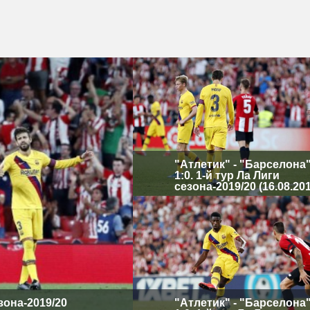
"Атлетик" - "Барселона"
1:0. 1-й тур Ла Лиги
сезона-2019/20 (16.08.20
езона-2019/20
"Атлетик" - "Барселона"