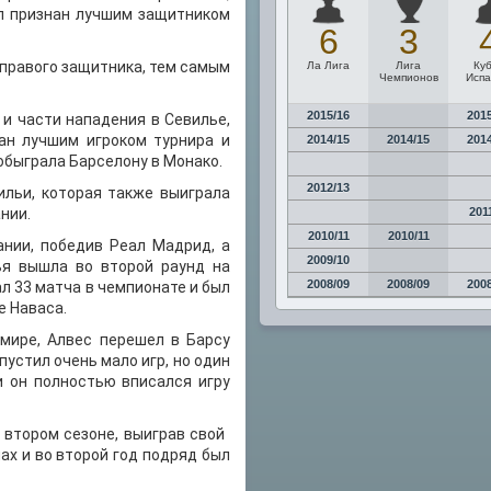
л признан лучшим защитником
6
3
 правого защитника, тем самым
Ла Лига
Лига
Ку
Чемпионов
Исп
2015/16
201
и части нападения в Севилье,
ан лучшим игроком турнира и
2014/15
2014/15
201
 обыграла Барселону в Монако.
2012/13
ильи, которая также выиграла
нии.
201
2010/11
2010/11
ании, победив Реал Мадрид, а
2009/10
ья вышла во второй раунд на
2008/09
2008/09
200
ал 33 матча в чемпионате и был
е Наваса.
мире, Алвес перешел в Барсу
пустил очень мало игр, но один
и он полностью вписался игру
тором сезоне, выиграв свой ​​
ах и во второй год подряд был