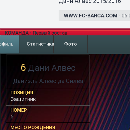
Дани Алвес 2015/2016
WWW.FC-BARCA.COM
- 06.
КОМАНДА - Первый состав
офиль
Статистика
Фото
6
Дани Алвес
Даниэль Алвес да Силва
ПОЗИЦИЯ
Защитник
НОМЕР
6
МЕСТО РОЖДЕНИЯ