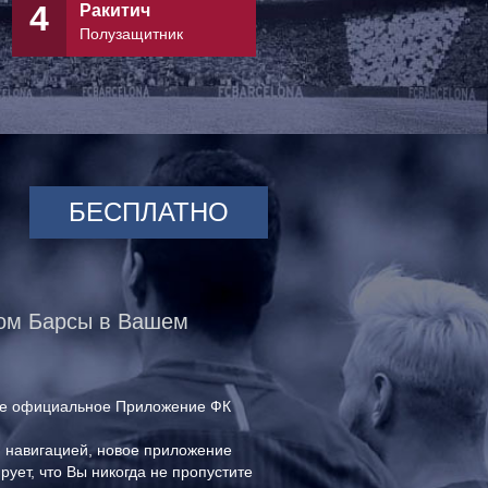
4
5
Ракитич
Бускетс
Полузащитник
Полузащитник
БЕСПЛАТНО
ром Барсы в Вашем
вое официальное Приложение ФК
 навигацией, новое приложение
рует, что Вы никогда не пропустите