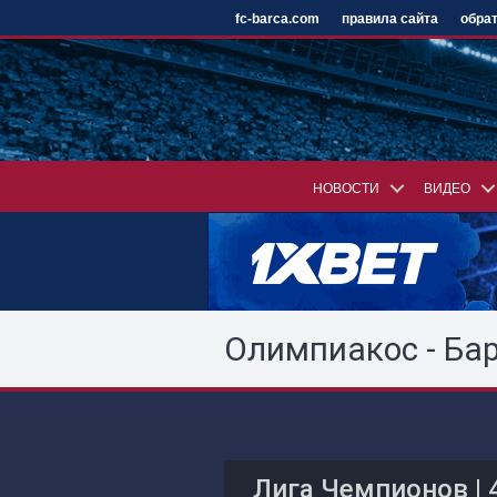
fc-barca.com
правила сайта
обрат
НОВОСТИ
ВИДЕО
Олимпиакос - Ба
Лига Чемпионов
|