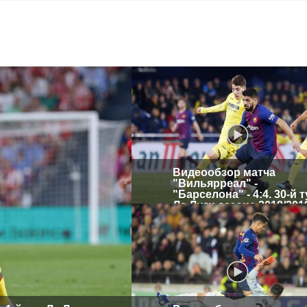
Видеообзор матча
"Вильярреал" -
"Барселона" - 4:4. 30-й 
Ла Лиги сезона 2018/201