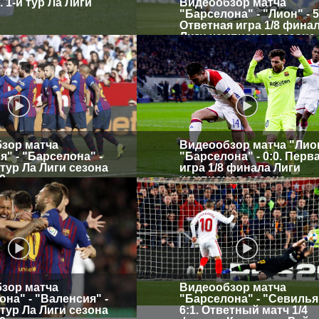
 1-й тур Ла Лиги
Видеообзор матча
"Барселона" - "Лион" - 5
Ответная игра 1/8 фина
Лиги чемпионов сезона
2018/2019
зор матча
Видеообзор матча "Лион
" - "Барселона" -
"Барселона" - 0:0. Перв
й тур Ла Лиги сезона
игра 1/8 финала Лиги
9
чемпионов сезона
2018/2019
зор матча
Видеообзор матча
на" - "Валенсия" -
"Барселона" - "Севилья"
й тур Ла Лиги сезона
6:1. Ответный матч 1/4