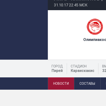
31.10.17 22:45 МСК
Олимпиако
ГОРОД
СТАДИОН
В
Пирей
Караискакис
3
НОВОСТИ
СОСТАВЫ