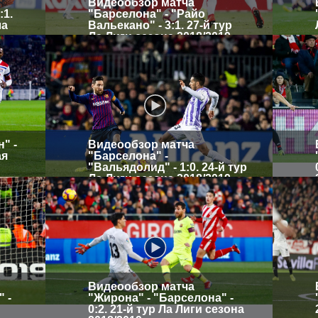
Видеообзор матча
:1.
"Барселона" - "Райо
ла
Вальекано" - 3:1. 27-й тур
Ла Лиги сезона 2018/2019
" -
Видеообзор матча
ая
"Барселона" -
"Вальядолид" - 1:0. 24-й тур
Ла Лиги сезона 2018/2019
Видеообзор матча
 -
"Жирона" - "Барселона" -
0:2. 21-й тур Ла Лиги сезона