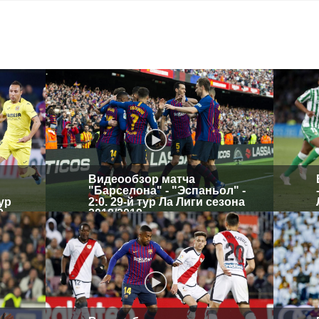
Видеообзор матча
"Барселона" - "Эспаньол" -
тур
2:0. 29-й тур Ла Лиги сезона
9
2018/2019