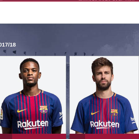
9
финала Копа дель Рей
сезона 2018/2019
17/18