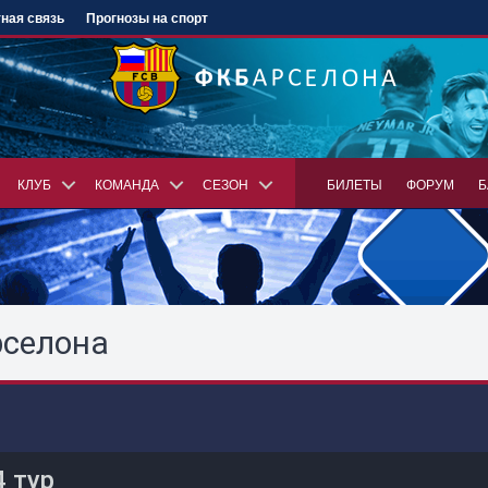
ная связь
Прогнозы на спорт
КЛУБ
КОМАНДА
СЕЗОН
БИЛЕТЫ
ФОРУМ
Б
рселона
4 тур