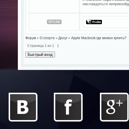
наслаждаться непревзойд
OFFLINE
Форум
»
О спорте
»
Досуг
»
Apple Macbook где можно купить?
Страница
1
из
1
1