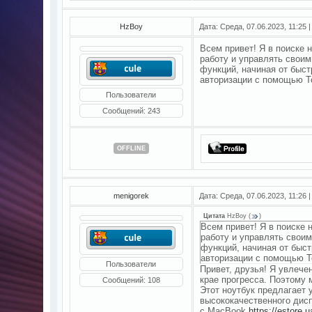
HzBoy
Дата: Среда, 07.06.2023, 11:25
Всем привет! Я в поиске 
работу и управлять свои
функций, начиная от быст
авторизации с помощью T
Пользователи
Сообщений:
243
OFFLINE
menigorek
Дата: Среда, 07.06.2023, 11:26
Цитата
HzBoy
(
)
Всем привет! Я в поиске
работу и управлять свои
функций, начиная от быс
авторизации с помощью T
Пользователи
Привет, друзья! Я увлеч
крае прогресса. Поэтому 
Сообщений:
108
Этот ноутбук предлагает 
высококачественного дисп
с MacBook
https://estore.