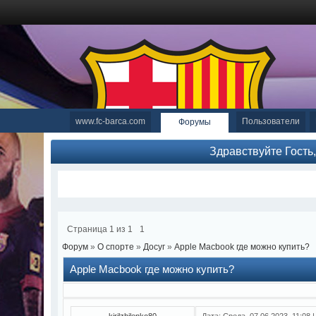
www.fc-barca.com
Пользователи
Форумы
Здравствуйте Гость
Страница
1
из
1
1
Форум
»
О спорте
»
Досуг
»
Apple Macbook где можно купить?
Apple Macbook где можно купить?
kirilzhilenko80
Дата: Среда, 07.06.2023, 11:08