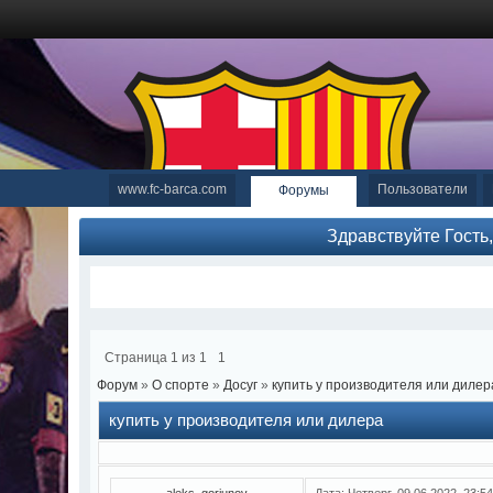
www.fc-barca.com
Пользователи
Форумы
Здравствуйте Гость
Страница
1
из
1
1
Форум
»
О спорте
»
Досуг
»
купить у производителя или дилер
купить у производителя или дилера
aleks_gorjunov
Дата: Четверг, 09.06.2022, 23: