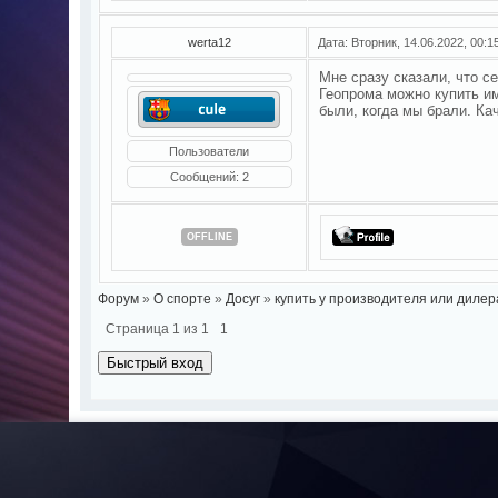
werta12
Дата: Вторник, 14.06.2022, 00:
Мне сразу сказали, что с
Геопрома можно купить и
были, когда мы брали. Ка
Пользователи
Сообщений:
2
OFFLINE
Форум
»
О спорте
»
Досуг
»
купить у производителя или дилер
Страница
1
из
1
1