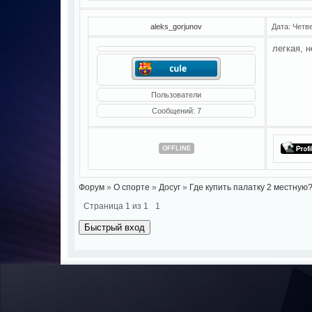
aleks_gorjunov
Дата: Четве
легкая, 
Пользователи
Сообщений:
7
OFFLINE
Форум
»
О спорте
»
Досуг
»
Где купить палатку 2 местную
Страница
1
из
1
1