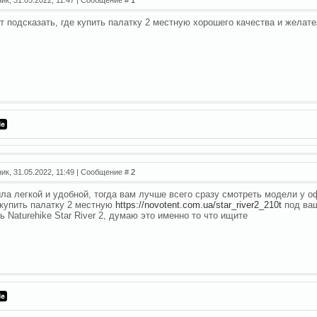
т подсказать, где купить палатку 2 местную хорошего качества и желат
ник, 31.05.2022, 11:49 | Сообщение #
2
ла легкой и удобной, тогда вам лучше всего сразу смотреть модели у о
купить палатку 2 местную
https://novotent.com.ua/star_river2_210t
под ваш
ь Naturehike Star River 2, думаю это именно то что ищите