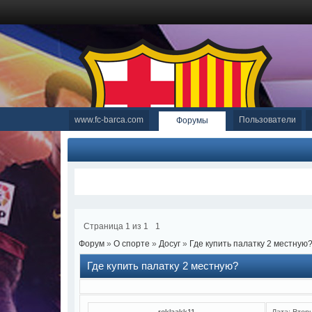
www.fc-barca.com
Пользователи
Форумы
Страница
1
из
1
1
Форум
»
О спорте
»
Досуг
»
Где купить палатку 2 местную
Где купить палатку 2 местную?
reklaakk11
Дата: Втор