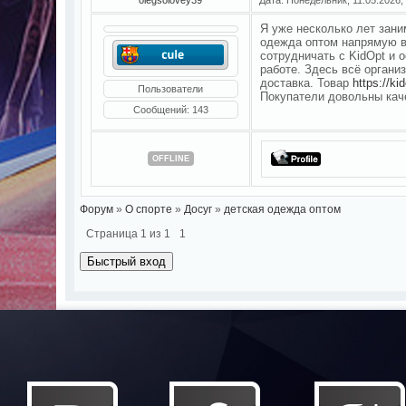
Я уже несколько лет зани
одежда оптом напрямую в
сотрудничать с KidOpt и 
работе. Здесь всё органи
доставка. Товар
https://ki
Пользователи
Покупатели довольны кач
Сообщений:
143
OFFLINE
Форум
»
О спорте
»
Досуг
»
детская одежда оптом
Страница
1
из
1
1