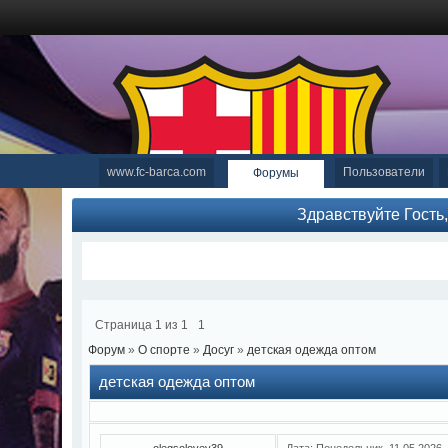
www.fc-barca.com
Пользователи
Форумы
Здравствуйте Гость
Страница
1
из
1
1
Форум
»
О спорте
»
Досуг
»
детская одежда оптом
детская одежда оптом
olegsolovey39
Дата: Понедельник, 11.05.2026,