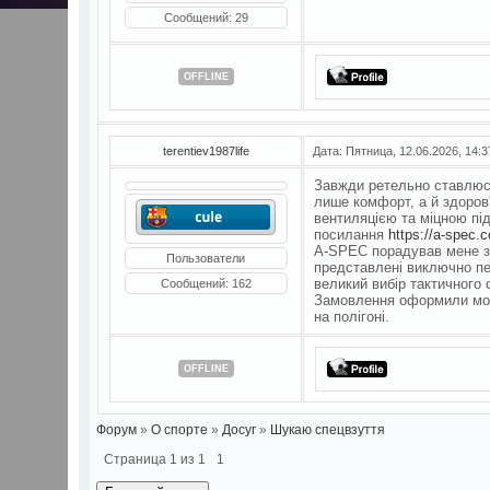
Сообщений:
29
OFFLINE
terentiev1987life
Дата: Пятница, 12.06.2026, 14:
Завжди ретельно ставлюся
лише комфорт, а й здоров
вентиляцією та міцною пі
посилання
https://a-spec.c
A-SPEC порадував мене з 
Пользователи
представлені виключно пер
великий вибір тактичного 
Сообщений:
162
Замовлення оформили моме
на полігоні.
OFFLINE
Форум
»
О спорте
»
Досуг
»
Шукаю спецвзуття
Страница
1
из
1
1