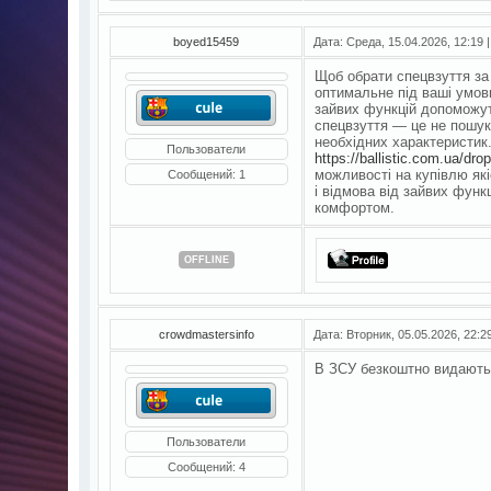
boyed15459
Дата: Среда, 15.04.2026, 12:19
Щоб обрати спецвзуття з
оптимальне під ваші умови
зайвих функцій допоможут
спецвзуття — це не пошук
необхідних характеристик
Пользователи
https://ballistic.com.ua/dro
можливості на купівлю як
Сообщений:
1
і відмова від зайвих фун
комфортом.
OFFLINE
crowdmastersinfo
Дата: Вторник, 05.05.2026, 22:
В ЗСУ безкоштно видают
Пользователи
Сообщений:
4