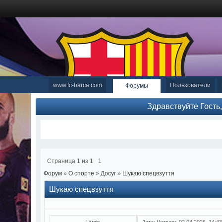
www.fc-barca.com
Пользователи
Форумы
Здравствуйте Гость
Страница
1
из
1
1
Форум
»
О спорте
»
Досуг
»
Шукаю спецвзуття
Шукаю спецвзуття
Livais
Дата: Четверг, 02.04.2026, 14: