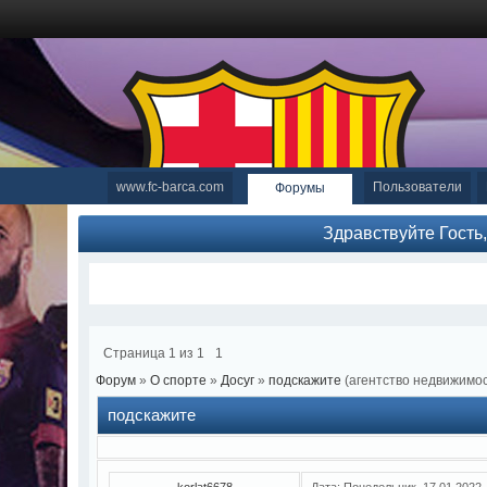
www.fc-barca.com
Пользователи
Форумы
Здравствуйте Гость
Страница
1
из
1
1
Форум
»
О спорте
»
Досуг
»
подскажите
(агентство недвижимос
подскажите
korlat6678
Дата: Понедельник, 17.01.2022,