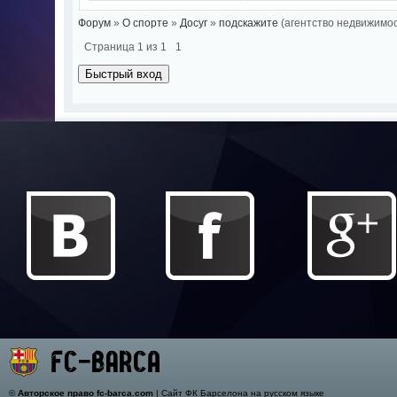
Форум
»
О спорте
»
Досуг
»
подскажите
(агентство недвижимос
Страница
1
из
1
1
©
Авторское право fc-barca.com
| Сайт ФК Барселона на русском языке