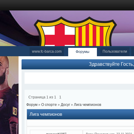
www.fc-barca.com
Пользователи
Форумы
Здравствуйте Гость
Страница
1
из
1
1
Форум
»
О спорте
»
Досуг
»
Лига чемпионов
Лига чемпионов
marywalt1987
Дата: Понедельник, 22.11.2021,