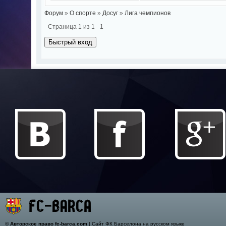
Форум
»
О спорте
»
Досуг
»
Лига чемпионов
Страница
1
из
1
1
©
Авторское право fc-barca.com
| Сайт ФК Барселона на русском языке