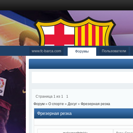
www.fc-barca.com
Пользователи
Форумы
Страница
1
из
1
1
Форум
»
О спорте
»
Досуг
»
Фрезерная резка
Фрезерная резка
maksmogilnitskiy
Дата: Сред