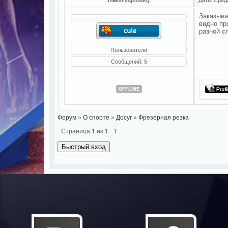
Заказыва
видно пр
разной с
Пользователи
Сообщений:
5
OFFLINE
Форум
»
О спорте
»
Досуг
»
Фрезерная резка
Страница
1
из
1
1