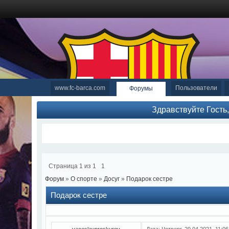
www.fc-barca.com
Пользователи
Форумы
Здравствуйте Гость
Страница
1
из
1
1
Форум
»
О спорте
»
Досуг
»
Подарок сестре
Подарок сестре
vaceslavproskurov
Дата: Четверг, 29.04.2021, 11:0