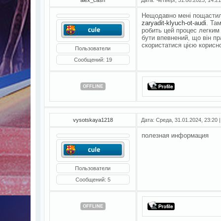
Нещодавно мені пощастил
zaryadit-klyuch-ot-audi
. Та
робить цей процес легким
бути впевнений, що він п
скористатися цією корисн
Пользователи
Сообщений:
19
OFFLINE
vysotskaya1218
Дата: Среда, 31.01.2024, 23:20
полезная информация
Пользователи
Сообщений:
5
OFFLINE