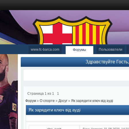
www.fc-barca.com
Пользователи
Форумы
Здравствуйте Гость
Страница
1
из
1
1
Форум
»
О спорте
»
Досуг
»
Як зарядити ключ від ауді
Як зарядити ключ від ауді
alex_cash
Дата: Четверг, 31.08.2023, 14: