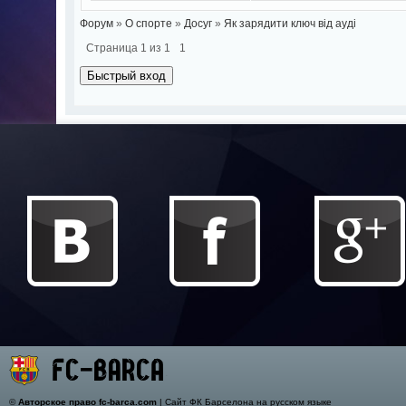
Форум
»
О спорте
»
Досуг
»
Як зарядити ключ від ауді
Страница
1
из
1
1
©
Авторское право fc-barca.com
| Сайт ФК Барселона на русском языке