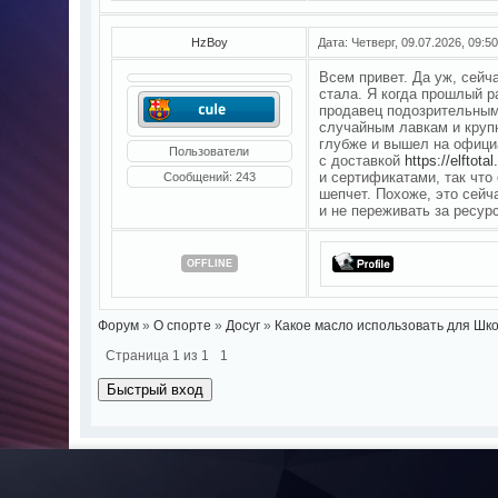
HzBoy
Дата: Четверг, 09.07.2026, 09:
Всем привет. Да уж, сей
стала. Я когда прошлый р
продавец подозрительным
случайным лавкам и круп
глубже и вышел на офици
Пользователи
с доставкой
https://elftota
и сертификатами, так что 
Сообщений:
243
шепчет. Похоже, это сейч
и не переживать за ресур
OFFLINE
Форум
»
О спорте
»
Досуг
»
Какое масло использовать для Шк
Страница
1
из
1
1