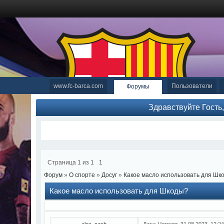
www.fc-barca.com
Пользователи
Форумы
Здравствуйте Гость
Страница
1
из
1
1
Форум
»
О спорте
»
Досуг
»
Какое масло использовать для Шк
Какое масло использовать для Шкоды?
alex_cash
Дата: Четверг, 31.08.2023, 12: