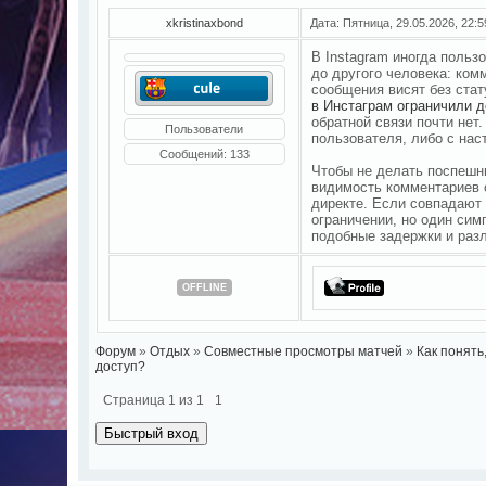
xkristinaxbond
Дата: Пятница, 29.05.2026, 22:
В Instagram иногда польз
до другого человека: ком
сообщения висят без стат
в Инстаграм ограничили д
обратной связи почти нет
Пользователи
пользователя, либо с нас
Сообщений:
133
Чтобы не делать поспешн
видимость комментариев с
директе. Если совпадают 
ограничении, но один сим
подобные задержки и раз
OFFLINE
Форум
»
Отдых
»
Совместные просмотры матчей
»
Как понять
доступ?
Страница
1
из
1
1