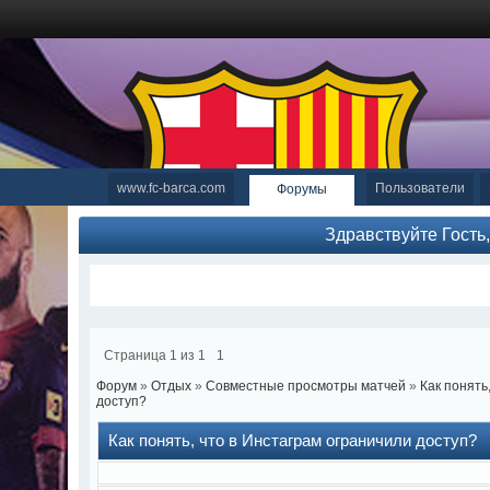
www.fc-barca.com
Пользователи
Форумы
Здравствуйте Гость
Страница
1
из
1
1
Форум
»
Отдых
»
Совместные просмотры матчей
»
Как понять
доступ?
Как понять, что в Инстаграм ограничили доступ?