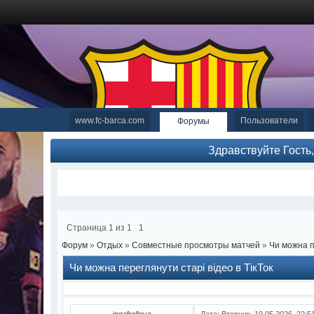
www.fc-barca.com
Пользователи
Форумы
Здравствуйте Гость
Страница
1
из
1
1
Форум
»
Отдых
»
Совместные просмотры матчей
»
Чи можна п
Чи можна переглянути старі відео в ТікТок
ingafrollova
Дата: Вторник, 19.05.2026, 22: