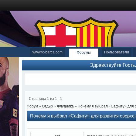
www.fc-barca.com
Пользователи
Форумы
Здравствуйте Гость
Страница
1
из
1
1
Форум
»
Отдых
»
Флудилка
»
Почему я выбрал «Сафиту» для 
Почему я выбрал «Сафиту» для развития сверхс
shit
Дата: Пятница, 03.07.2026, 19: