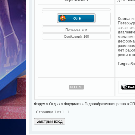
Компания
Петербур
заказчик
Пользователи
давление
миллимет
Сообщений:
160
деформац
размером
лет рабо
резки с 
Гидроабр
OFFLINE
Форум
»
Отдых
»
Флудилка
»
Гидроабразивная резка в С
Страница
1
из
1
1