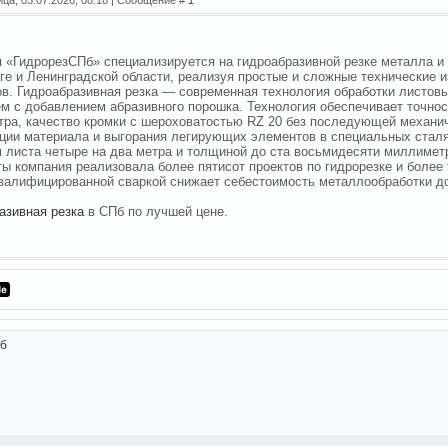
 «ГидрорезСПб» специализируется на гидроабразивной резке металла и п
ге и Ленинградской области, реализуя простые и сложные технические 
ов. Гидроабразивная резка — современная технология обработки листов
м с добавлением абразивного порошка. Технология обеспечивает точнос
ра, качество кромки с шероховатостью RZ 20 без последующей механич
ии материала и выгорания легирующих элементов в специальных стал
 листа четыре на два метра и толщиной до ста восьмидесяти миллимет
ты компания реализовала более пятисот проектов по гидрорезке и более
квалифицированной сваркой снижает себестоимость металлообработки до
азивная резка
в СПб по лучшей цене.
Пб