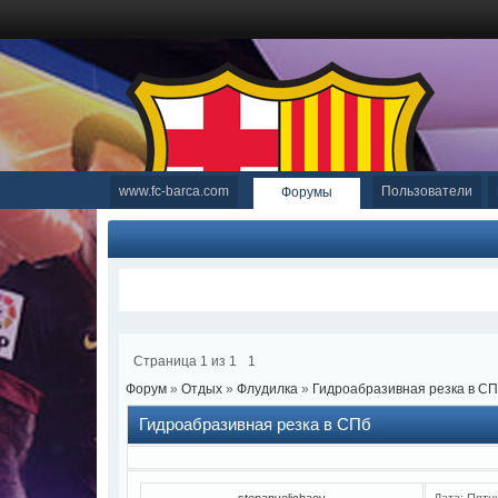
www.fc-barca.com
Пользователи
Форумы
Страница
1
из
1
1
Форум
»
Отдых
»
Флудилка
»
Гидроабразивная резка в С
Гидроабразивная резка в СПб
stepanvelichaev
Дата: Пятн