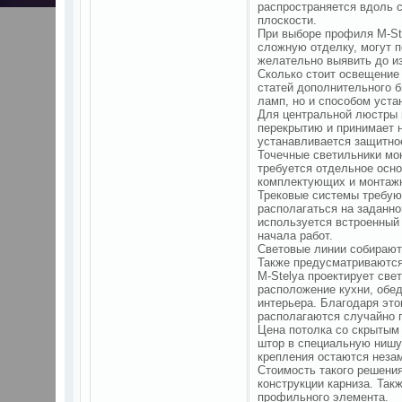
распространяется вдоль 
плоскости.
При выборе профиля M-Ste
сложную отделку, могут 
желательно выявить до из
Сколько стоит освещение
статей дополнительного 
ламп, но и способом уста
Для центральной люстры 
перекрытию и принимает н
устанавливается защитно
Точечные светильники мон
требуется отдельное осн
комплектующих и монтаж
Трековые системы требую
располагаться на заданно
используется встроенный 
начала работ.
Световые линии собирают
Также предусматриваются 
M-Stelya проектирует све
расположение кухни, обед
интерьера. Благодаря эт
располагаются случайно 
Цена потолка со скрытым
штор в специальную нишу.
крепления остаются неза
Стоимость такого решения
конструкции карниза. Так
профильного элемента.