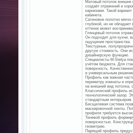
Матовый потолок внешне 
создаёт отражений и хор
карнизами. Такой вариант
кабинета.
Сатиновое полотно мягко 
глубокой, но не обладае
оттенок может воспринима
Глянцевый потолок отраж
Он подходит для кухни, в
ощущение пространства.
Текстурные, полупрозрач
другую стоимость. Они ис
дизайнерскую функцию.
Специалисты M-Stelya пом
учётом бюджета. Для ста
поверхность. Качественно
и универсальным решени
Профиль как важная част
периметру комнаты и опр
на внешний вид потолка, 
Классический профиль ис
технологический зазор. Э
стандартным интерьером.
Бесщелевая система позв
маскировочной ленты. Пот
профиля требуется высока
Теневой профиль формир
поверхностью. Конструкц
геометрию.
Парящий профиль предусм