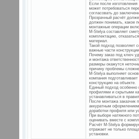
Если после изготовления 
может потребоваться пер
согласовать до заключени
Прозрачный расчёт должен
должен понимать, какое п
монтажные операции вклю
M-Stelya составляет смет
комплектацию, отказатьс
материал.
Такой подход позволяет 
важные части конструкци
Почему заказ под ключ у
и монтажа ответственнос
размеры окажутся неточн
причину проблемы сложне
M-Stelya выполняет основ
компания подготавливает
конструкцию на объекте.
Единый подход особенно 
профилями и скрытыми ка
устанавливаться в прави
После монтажа заказчик 
аккуратным оформлением 
доработки профиля или ус
При выборе натяжного пот
оценивать вместе с компл
Расчёт M-Stelya формиру
отражает не только площ
установки.