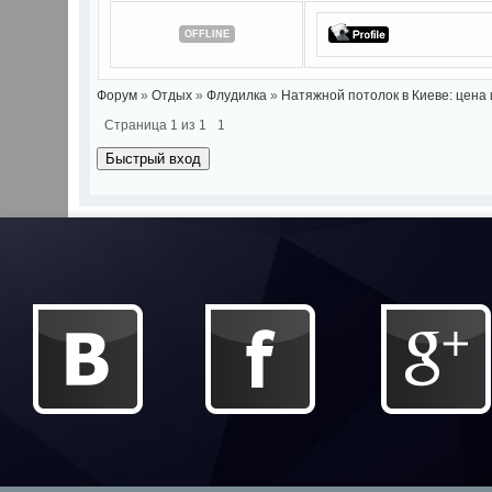
OFFLINE
Форум
»
Отдых
»
Флудилка
»
Натяжной потолок в Киеве: цена и
Страница
1
из
1
1