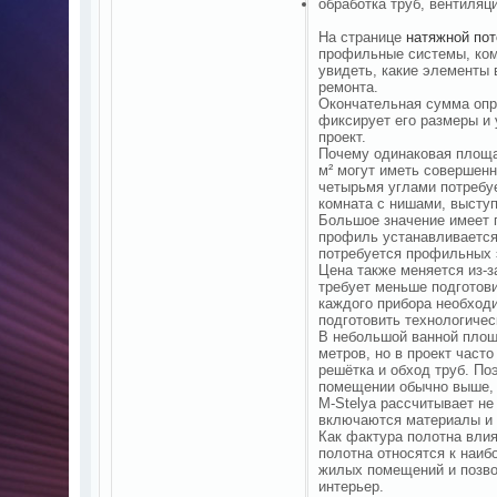
обработка труб, вентиляц
На странице
натяжной пот
профильные системы, ком
увидеть, какие элементы 
ремонта.
Окончательная сумма опр
фиксирует его размеры и 
проект.
Почему одинаковая площа
м² могут иметь совершен
четырьмя углами потребу
комната с нишами, высту
Большое значение имеет 
профиль устанавливается
потребуется профильных 
Цена также меняется из-з
требует меньше подготови
каждого прибора необход
подготовить технологичес
В небольшой ванной площ
метров, но в проект част
решётка и обход труб. По
помещении обычно выше, ч
M-Stelya рассчитывает не
включаются материалы и 
Как фактура полотна вли
полотна относятся к наи
жилых помещений и позво
интерьер.