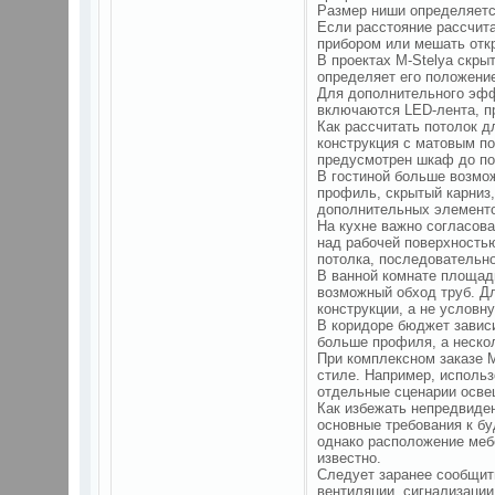
Размер ниши определяетс
Если расстояние рассчит
прибором или мешать отк
В проектах M-Stelya скры
определяет его положение
Для дополнительного эфф
включаются LED-лента, п
Как рассчитать потолок 
конструкция с матовым п
предусмотрен шкаф до по
В гостиной больше возмо
профиль, скрытый карниз,
дополнительных элементо
На кухне важно согласова
над рабочей поверхность
потолка, последовательн
В ванной комнате площадь
возможный обход труб. Д
конструкции, а не условн
В коридоре бюджет зависи
больше профиля, а неско
При комплексном заказе M
стиле. Например, использ
отдельные сценарии освещ
Как избежать непредвиде
основные требования к бу
однако расположение меб
известно.
Следует заранее сообщить
вентиляции, сигнализации