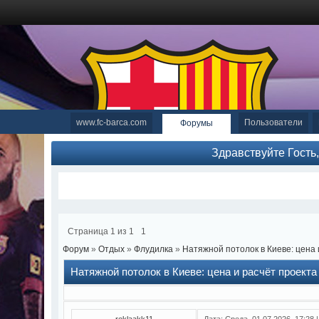
www.fc-barca.com
Пользователи
Форумы
Здравствуйте Гость
Страница
1
из
1
1
Форум
»
Отдых
»
Флудилка
»
Натяжной потолок в Киеве: цена и
Натяжной потолок в Киеве: цена и расчёт проекта 
reklaakk11
Дата: Среда, 01.07.2026, 17:28