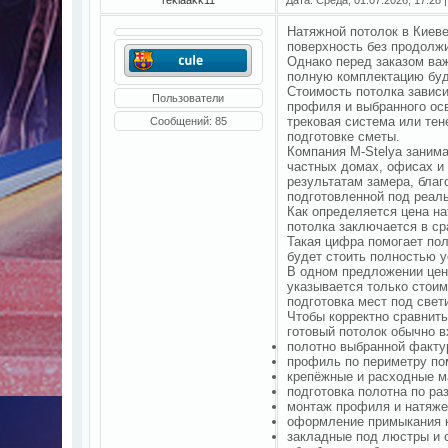
Натяжной потолок в Киев
поверхность без продолж
Однако перед заказом ва
полную комплектацию буд
Стоимость потолка зависи
Пользователи
профиля и выбранного осв
трековая система или тен
Сообщений:
85
подготовке сметы.
Компания M-Stelya занима
частных домах, офисах и
результатам замера, благ
подготовленной под реаль
Как определяется цена н
потолка заключается в ср
Такая цифра помогает пол
будет стоить полностью у
В одном предложении цен
указывается только стоим
подготовка мест под свет
Чтобы корректно сравнит
готовый потолок обычно в
полотно выбранной фактур
профиль по периметру п
крепёжные и расходные м
подготовка полотна по ра
монтаж профиля и натяже
оформление примыкания к
закладные под люстры и 