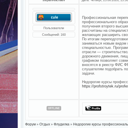
Профессиональная переп
профессионального образ
получения второго высш
Пользователи
рассчитаны на специали
желающих расширить свои
Сообщений:
160
По итогам переподготовк
заниматься новым видом 
специальностью. Програ
отрасли — строительство,
дорожного движения, пищ
графиком позволяет совм
вносятся в реестр ФИС
слушателям подобрать по
задачи.
Недорогие курсы професс
https://profstroytek.ru/pro
OFFLINE
Форум
»
Отдых
»
Флудилка
»
Недорогие курсы профессиональ