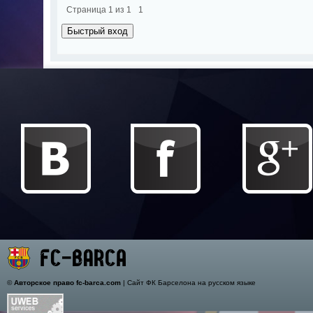
Страница
1
из
1
1
©
Авторское право fc-barca.com
| Сайт ФК Барселона на русском языке