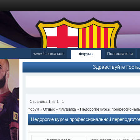
www.fc-barca.com
Пользователи
Форумы
Здравствуйте Гость
Страница
1
из
1
1
Форум
»
Отдых
»
Флудилка
»
Недорогие курсы профессиональ
Недорогие курсы профессиональной переподгото
stepanvelichaev
Дата: Четверг, 25.06.2026, 13: