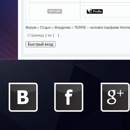
OFFLINE
Форум
»
Отдых
»
Флудилка
»
TERRE – чоловічі парфуми Herm
Страница
1
из
1
1