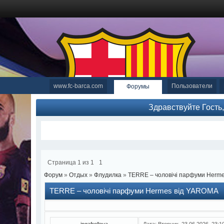
www.fc-barca.com
Пользователи
Форумы
Здравствуйте Гость
Страница
1
из
1
1
Форум
»
Отдых
»
Флудилка
»
TERRE – чоловічі парфуми Herm
TERRE – чоловічі парфуми Hermes від YAROMA
ingafrollova
Дата: Вторник, 23.06.2026, 23: