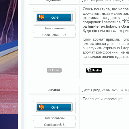
Якось помітила, що чолові
ароматом, який майже зак
отримала стандартну відпо
подарунок і замовила 
parfum-terre-cholovichi-35m
Пользователи
буде він ним взагалі кори
Сообщений:
127
Коли аромат приїхав, чоло
вже за кілька днів почав
він звучить стримано і дор
аромат комфортний і не н
виявилася значно вдалішо
OFFLINE
Alleatiko
Дата: Среда, 24.06.2026, 13:26
Полезная информация.
Пользователи
Сообщений:
6