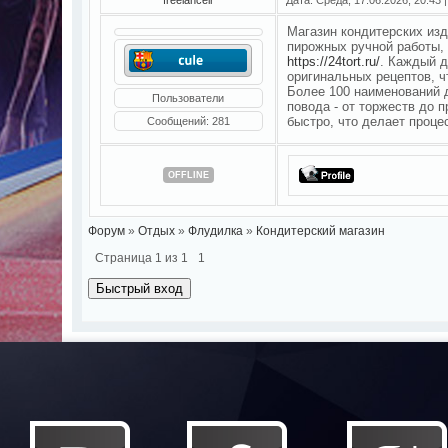
Магазин кондитерских из
пирожных ручной работы,
https://24tort.ru/
. Каждый д
оригинальных рецептов, ч
Более 100 наименований 
Пользователи
повода - от торжеств до 
быстро, что делает проце
Сообщений:
281
OFFLINE
Форум
»
Отдых
»
Флудилка
»
Кондитерский магазин
Страница
1
из
1
1