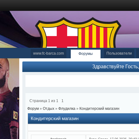
www.fc-barca.com
Пользователи
Форумы
Здравствуйте Гость
Страница
1
из
1
1
Форум
»
Отдых
»
Флудилка
»
Кондитерский магазин
Кондитерский магазин
freelanceir
Дата: Среда, 17.06.2026, 20:43