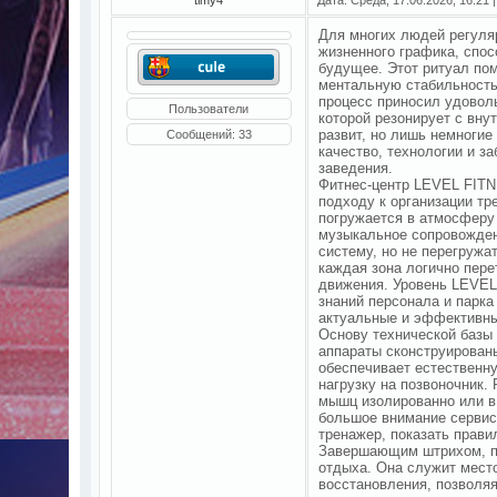
Для многих людей регуля
жизненного графика, спос
будущее. Этот ритуал по
ментальную стабильность
процесс приносил удовол
Пользователи
которой резонирует с вну
развит, но лишь немноги
Сообщений:
33
качество, технологии и з
заведения.
Фитнес-центр LEVEL FIT
подходу к организации тр
погружается в атмосферу
музыкальное сопровожден
систему, но не перегружат
каждая зона логично пере
движения. Уровень LEVEL
знаний персонала и парка
актуальные и эффективны
Основу технической базы
аппараты сконструированы
обеспечивает естественн
нагрузку на позвоночник.
мышц изолированно или в
большое внимание сервис
тренажер, показать прав
Завершающим штрихом, по
отдыха. Она служит мест
восстановления, позволяя