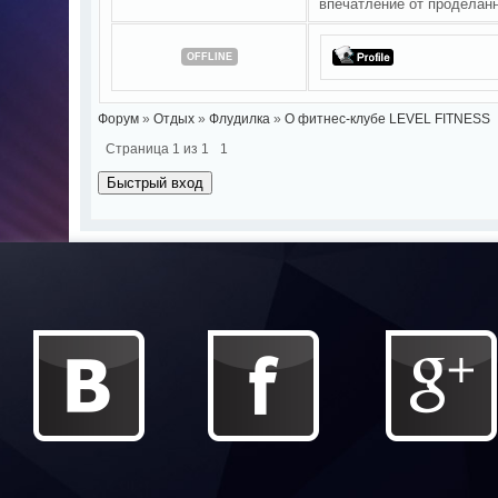
впечатление от проделанн
OFFLINE
Форум
»
Отдых
»
Флудилка
»
О фитнес-клубе LEVEL FITNESS
Страница
1
из
1
1