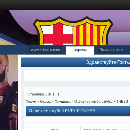
www.fc-barca.com
Пользователи
Форумы
Здравствуйте Гость
Страница
1
из
1
1
Форум
»
Отдых
»
Флудилка
»
О фитнес-клубе LEVEL FITNESS
О фитнес-клубе LEVEL FITNESS
timy4
Дата: Среда, 17.06.2026, 16:21