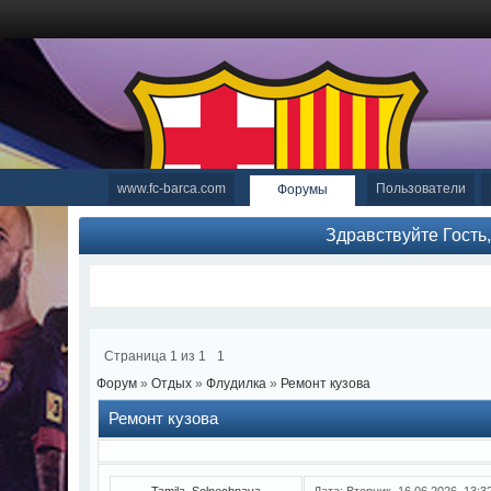
www.fc-barca.com
Пользователи
Форумы
Здравствуйте Гость
Страница
1
из
1
1
Форум
»
Отдых
»
Флудилка
»
Ремонт кузова
Ремонт кузова
Tamila_Solnechnaya
Дата: Вторник, 16.06.2026, 13: