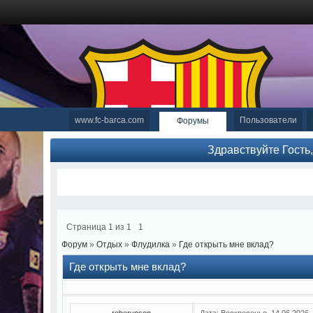
www.fc-barca.com
Пользователи
Форумы
Здравствуйте Гость
Страница
1
из
1
1
Форум
»
Отдых
»
Флудилка
»
Где открыть мне вклад?
Где открыть мне вклад?
roberynson
Дата: Воскресенье, 14.06.2026,