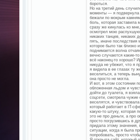
бороться.
Но на третий день случил
моменты — я подвернула н
бежали по мокрым камням,
боль, которая заставила м
сразу же кинулась ко мне
осмотрел мою распухшую 
никаких танцев, никаких д
пять, иначе последствия 
которое было так близко 
поднимается волна отчая
вечно случаются какие-то
всё наконец-то хорошо? И
никуда не убежит, что я п
я видела в ее глазах ту ж
веселиться, а теперь вын
она просто не могла.
И вот, в этом состоянии п
обложенная льдом и чувс
дойти до туалета, я взял
соцсети, смотрела чужие
веселятся, и чувствовала
который работает в IT-сф
какую-то штуку, которая 
это не про деньги, а про 
просто погрузившись в др
придала этому значения, п
ситуации, когда я была п
попробовать, просто чтобы
Я открыла сайт, который 