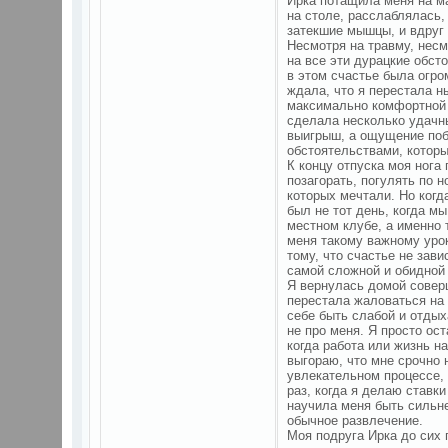
Ирка потащила меня на м
на столе, расслаблялась
затекшие мышцы, и вдруг 
Несмотря на травму, несм
на все эти дурацкие обст
в этом счастье была огром
ждала, что я перестала н
максимально комфортной д
сделала несколько удачны
выигрыш, а ощущение поб
обстоятельствами, котор
К концу отпуска моя нога
позагорать, погулять по 
которых мечтали. Но когд
был не тот день, когда мы
местном клубе, а именно 
меня такому важному урок
тому, что счастье не зави
самой сложной и обидной 
Я вернулась домой соверш
перестала жаловаться на 
себе быть слабой и отдыха
не про меня. Я просто ос
когда работа или жизнь н
выгораю, что мне срочно 
увлекательном процессе, 
раз, когда я делаю ставки
научила меня быть сильне
обычное развлечение.
Моя подруга Ирка до сих 