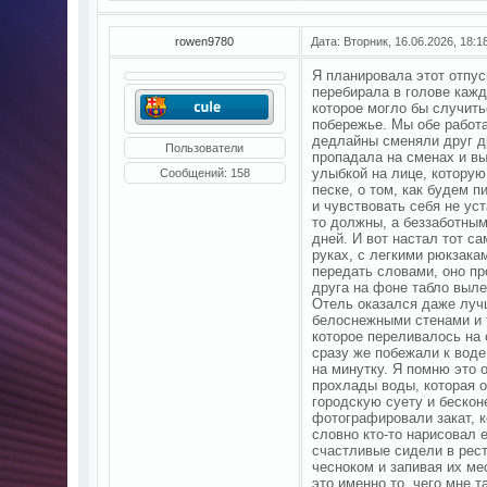
rowen9780
Дата: Вторник, 16.06.2026, 18:
Я планировала этот отпус
перебирала в голове каж
которое могло бы случит
побережье. Мы обе работа
дедлайны сменяли друг др
Пользователи
пропадала на сменах и вы
улыбкой на лице, которую
Сообщений:
158
песке, о том, как будем п
и чувствовать себя не ус
то должны, а беззаботным
дней. И вот настал тот са
руках, с легкими рюкзака
передать словами, оно пр
друга на фоне табло выле
Отель оказался даже лучш
белоснежными стенами и 
которое переливалось на
сразу же побежали к воде
на минутку. Я помню это 
прохлады воды, которая о
городскую суету и бескон
фотографировали закат, 
словно кто-то нарисовал 
счастливые сидели в рест
чесноком и запивая их ме
это именно то, чего мне т