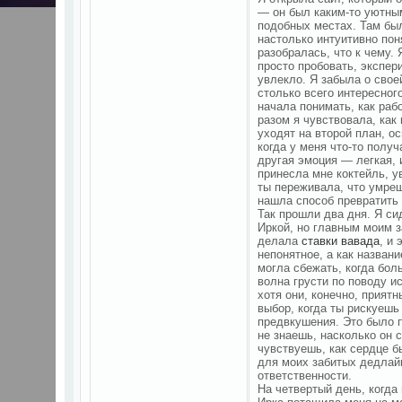
— он был каким-то уютным
подобных местах. Там был
настолько интуитивно пон
разобралась, что к чему.
просто пробовать, экспер
увлекло. Я забыла о своей
столько всего интересного
начала понимать, как раб
разом я чувствовала, как
уходят на второй план, о
когда у меня что-то получ
другая эмоция — легкая, 
принесла мне коктейль, ув
ты переживала, что умреш
нашла способ превратить
Так прошли два дня. Я си
Иркой, но главным моим з
делала
ставки вавада
, и
непонятное, а как назван
могла сбежать, когда бол
волна грусти по поводу и
хотя они, конечно, прият
выбор, когда ты рискуеш
предвкушения. Это было п
не знаешь, насколько он 
чувствуешь, как сердце б
для моих забитых дедлайн
ответственности.
На четвертый день, когда