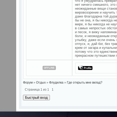
что я умудрилась преврати
нет ничего смешного, это
неожиданные вещи станов
мировоззрение и научить т
даже благодарна той дура
бы не она, я бы никогда 
мире, я бы никогда не на
в самых непростых обстоя
и песок, я вижу напоминан
боли, и неожиданным откр
улыбку, даже если очень 
отпуск, и, дай бог, без т
крем от загара и купальни
потому что это единствен
прекрасном путешествии 
OFFLINE
Форум
»
Отдых
»
Флудилка
»
Где открыть мне вклад?
Страница
1
из
1
1