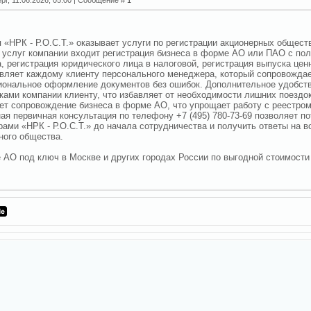
 «НРК - Р.О.С.Т.» оказывает услуги по регистрации акционерных общест
 услуг компании входит регистрация бизнеса в форме АО или ПАО с п
, регистрация юридического лица в налоговой, регистрация выпуска ценн
вляет каждому клиенту персонального менеджера, который сопровождает
ональное оформление документов без ошибок. Дополнительное удобст
ками компании клиенту, что избавляет от необходимости лишних поездок
ет сопровождение бизнеса в форме АО, что упрощает работу с реестро
ая первичная консультация по телефону +7 (495) 780-73-69 позволяет п
ами «НРК - Р.О.С.Т.» до начала сотрудничества и получить ответы на 
ного общества.
 АО под ключ в Москве и других городах России по выгодной стоимост