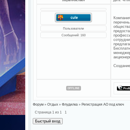
Компания
перечень
общества
Пользователи
предоста
професси
Сообщений:
160
сотрудни
предлага
Бесплатн
менеджер
акционер
Создание
OFFLINE
Форум
»
Отдых
»
Флудилка
»
Регистрация АО под ключ
Страница
1
из
1
1