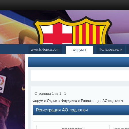
www.fc-barca.com
Пользователи
Форумы
Страница
1
из
1
1
Форум
»
Отдых
»
Флудилка
»
Регистрация АО под ключ
Регистрация АО под ключ
stepanvelichaev
Дата: Четве