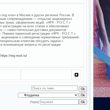
в под ключ в Москве и других регионах России. В
олным сопровождением — открытие акционерного
ых бумаг, оформление акций. «НРК - Р.О.С.Т.»
 регистрацию на всех этапах и обеспечивает
во — самостоятельная доставка документов
. Помимо первичной регистрации «НРК - Р.О.С.Т.»
м акционеров и соблюдение нормативных требований.
отенциальным клиентам обсудить задачи с
все возникающие вопросы по регистрации
и
https://reg.rrost.ru/
Поиск: