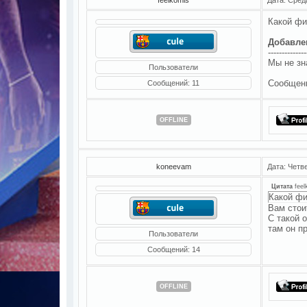
Какой фи
Добавле
--------------
Мы не зн
Пользователи
Сообщен
Сообщений:
11
OFFLINE
koneevam
Дата: Четве
Цитата
fee
Какой фи
Вам стои
С такой 
там он п
Пользователи
Сообщений:
14
OFFLINE