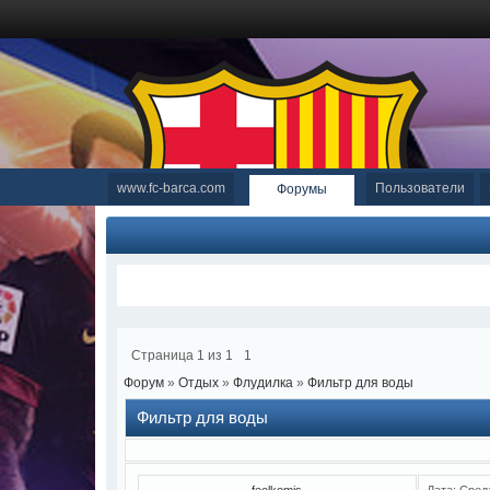
www.fc-barca.com
Пользователи
Форумы
Страница
1
из
1
1
Форум
»
Отдых
»
Флудилка
»
Фильтр для воды
Фильтр для воды
feelkomis
Дата: Сред