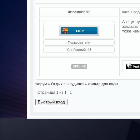
dianastolar946
Дата: Сред
А еще лу
заказать
тоже нем
Пользователи
Сообщений:
43
OFFLINE
Форум
»
Отдых
»
Флудилка
»
Фильтр для воды
Страница
1
из
1
1