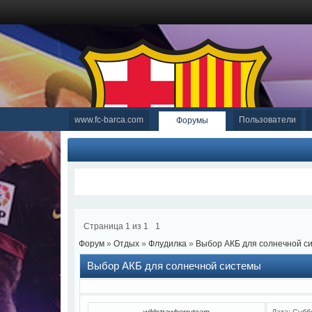
www.fc-barca.com
Пользователи
Форумы
Страница
1
из
1
1
Форум
»
Отдых
»
Флудилка
»
Выбор АКБ для солнечной с
Выбор АКБ для солнечной системы
wildstrawberryteam
Дата: Субб