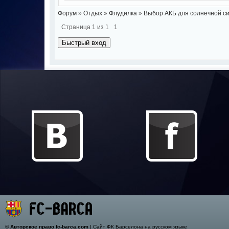
Форум
»
Отдых
»
Флудилка
»
Выбор АКБ для солнечной с
Страница
1
из
1
1
©
Авторское право fc-barca.com
| Сайт ФК Барселона на русском языке