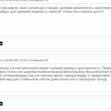
 расширить свою солнечную станцию, добавив возможность накопления 
дойдет для хранения энергии от панелей, чтобы они служили долго?
ота, 06.06.2026, 23:02 | Сообщение #
2
ечных систем критически важен глубокий разряд и долговечность. Пра
https://vinur.com.ua/products/akkumulyatory/akkumulyatory-dlya-solnechn
Б оптимизированы под постоянные циклы «заряд-разряд» и эффективно 
вая ваш дом стабильным светом даже ночью или в пасмурную погоду.