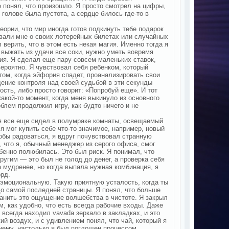
 понял, что произошло. Я просто смотрел на цифры,
 голове была пустота, а сердце билось где-то в
ории, что мир иногда готов подкинуть тебе подарок
ывали мне о своих лотерейных билетах или случайных
 верить, что в этом есть некая магия. Именно тогда я
 выжать из удачи все соки, нужно уметь вовремя
ция. Я сделал еще пару совсем маленьких ставок,
вероятно. Я чувствовал себя ребенком, который
том, когда эйфория спадет, проанализировать свои
ение контроля над своей судьбой в эти секунды
ость, либо просто говорит: «Попробуй еще». И тот
акой-то момент, когда меня выкинуло из основного
роблем продолжил игру, как будто ничего и не
 я все еще сидел в полумраке комнаты, освещаемый
я мог купить себе что-то значимое, например, новый
тобы радоваться, я вдруг почувствовал странную
о, что я, обычный менеджер из серого офиса, смог
обенно полюбилась. Это был риск. Я понимал, что
другим — это был не голод до денег, а проверка себя
а мудренее, но когда выпала нужная комбинация, я
орд.
 эмоциональную. Такую приятную усталость, когда ты
о самой последней страницы. Я понял, что больше
хранить это ощущение волшебства в чистоте. Я закрыл
м, как удобно, что есть всегда рабочие входы. Даже
 всегда находил vavada зеркало в закладках, и это
й воздух, и с удивлением понял, что чай, который я
 нему, настолько я был поглощен процессом.