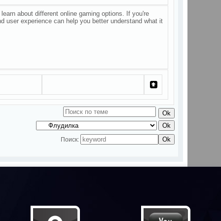
earn about different online gaming options. If you're
and user experience can help you better understand what it
Поиск: