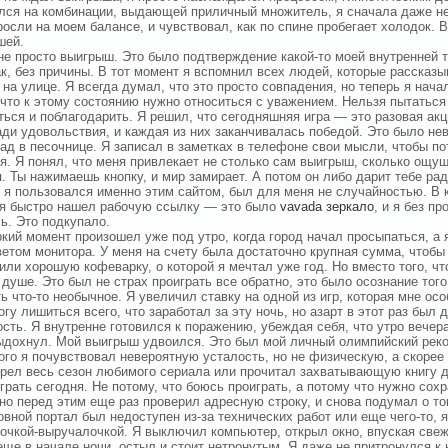
лся на комбинации, выдающей приличный множитель, я сначала даже не
росли на моем балансе, и чувствовал, как по спине пробегает холодок. В
шей.
не просто выигрыш. Это было подтверждение какой-то моей внутренней те
ак, без причины. В тот момент я вспомнил всех людей, которые рассказ
 на улице. Я всегда думал, что это просто совпадения, но теперь я начал
 что к этому состоянию нужно относиться с уважением. Нельзя пытаться
ться и поблагодарить. Я решил, что сегодняшняя игра — это разовая ак
ади удовольствия, и каждая из них заканчивалась победой. Это было не
ад в песочнице. Я записал в заметках в телефоне свои мысли, чтобы по
. Я понял, что меня привлекает не столько сам выигрыш, сколько ощущ
. Ты нажимаешь кнопку, и мир замирает. А потом он либо дарит тебе рад
о я пользовался именно этим сайтом, был для меня не случайностью. В к
 я быстро нашел рабочую ссылку — это было
vavada зеркало
, и я без п
ь. Это подкупало.
кий момент произошел уже под утро, когда город начал просыпаться, а
ветом монитора. У меня на счету была достаточно крупная сумма, чтобы 
или хорошую кофеварку, о которой я мечтал уже год. Но вместо того, ч
 душе. Это был не страх проиграть все обратно, это было осознание тог
ь что-то необычное. Я увеличил ставку на одной из игр, которая мне ос
огу лишиться всего, что заработал за эту ночь, но азарт в этот раз был 
ость. Я внутренне готовился к поражению, убеждая себя, что утро вечер
ыдохнул. Мой выигрыш удвоился. Это был мой личный олимпийский рек
ого я почувствовал невероятную усталость, но не физическую, а скорее
рел весь сезон любимого сериала или прочитал захватывающую книгу д
играть сегодня. Не потому, что боюсь проиграть, а потому что нужно со
 но перед этим еще раз проверил адресную строку, и снова подумал о то
овной портал был недоступен из-за технических работ или еще чего-то, я
очкой-выручалочкой. Я выключил компьютер, открыл окно, впуская свежи
еще в начале ночи, остыл и стоит нетронутым. Я даже не притронулся к