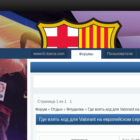
www.fc-barca.com
Пользователи
Форумы
Страница
1
из
1
1
Форум
»
Отдых
»
Флудилка
»
Где взять код для Valorant 
Где взять код для Valorant на европейском се
elektroman
Дата: Субб