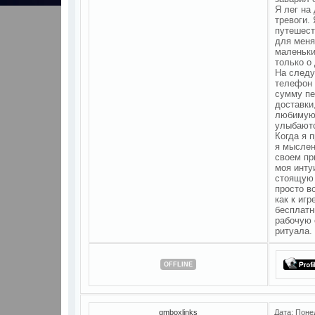
Я лег на
тревоги.
путешест
для меня
маленьки
только о
На следу
телефон 
сумму пе
доставки
любимую 
улыбаютс
Когда я 
я мыслен
своем пр
моя инту
стоящую 
просто в
как к игр
бесплатн
рабочую 
ритуала.
OFFLINE
gmboxlinks
Дата: Поне