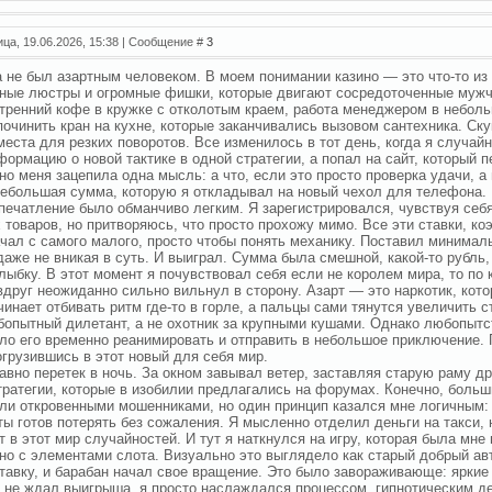
ица, 19.06.2026, 15:38 | Сообщение #
3
а не был азартным человеком. В моем понимании казино — это что-то и
ные люстры и огромные фишки, которые двигают сосредоточенные муж
утренний кофе в кружке с отколотым краем, работа менеджером в небол
починить кран на кухне, которые заканчивались вызовом сантехника. Скук
места для резких поворотов. Все изменилось в тот день, когда я случайн
формацию о новой тактике в одной стратегии, а попал на сайт, который 
 но меня зацепила одна мысль: а что, если это просто проверка удачи, а
ебольшая сумма, которую я откладывал на новый чехол для телефона. Н
печатление было обманчиво легким. Я зарегистрировался, чувствуя себя
 товаров, но притворяюсь, что просто прохожу мимо. Все эти ставки, 
ачал с самого малого, просто чтобы понять механику. Поставил минима
даже не вникая в суть. И выиграл. Сумма была смешной, какой-то рубль, 
лыбку. В этот момент я почувствовал себя если не королем мира, то по 
вдруг неожиданно сильно вильнул в сторону. Азарт — это наркотик, кото
чинает отбивать ритм где-то в горле, а пальцы сами тянутся увеличить ст
опытный дилетант, а не охотник за крупными кушами. Однако любопытств
ло его временно реанимировать и отправить в небольшое приключение. 
огрузившись в этот новый для себя мир.
авно перетек в ночь. За окном завывал ветер, заставляя старую раму др
тратегии, которые в изобилии предлагались на форумах. Конечно, больш
 или откровенными мошенниками, но один принцип казался мне логичным:
ты готов потерять без сожаления. Я мысленно отделил деньги на такси, 
т в этот мир случайностей. И тут я наткнулся на игру, которая была мне
 но с элементами слота. Визуально это выглядело как старый добрый ав
тавку, и барабан начал свое вращение. Это было завораживающе: яркие 
Я не ждал выигрыша, я просто наслаждался процессом, гипнотическим де