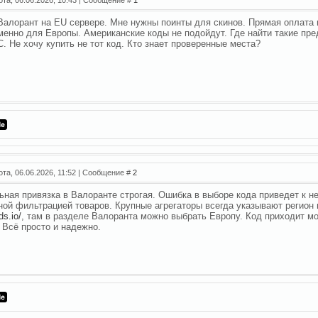
Валорант на EU сервере. Мне нужны поинты для скинов. Прямая оплата и
менно для Европы. Американские коды не подойдут. Где найти такие пр
С. Не хочу купить не тот код. Кто знает проверенные места?
ота, 06.06.2026, 11:52 | Сообщение #
2
ьная привязка в Валоранте строгая. Ошибка в выборе кода приведет к 
ной фильтрацией товаров. Крупные агрегаторы всегда указывают регион 
ds.io/
, там в разделе Валоранта можно выбрать Европу. Код приходит мо
. Всё просто и надежно.