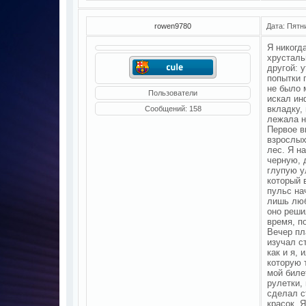
rowen9780
Дата: Пятн
Я никогд
хрусталь
другой: 
попытки 
не было 
Пользователи
искал ин
вкладку,
Сообщений:
158
лежала н
Первое в
взрослых
лес. Я н
черную, 
глупую у
который 
пульс на
лишь люб
оно реши
время, п
Вечер пл
изучал с
как и я,
которую 
мой биле
рулетки,
сделал с
красок. 