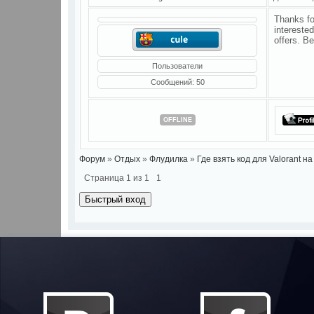
Thanks fo
intereste
offers. B
Пользователи
Сообщений:
50
OFFLINE
Форум
»
Отдых
»
Флудилка
»
Где взять код для Valorant 
Страница
1
из
1
1