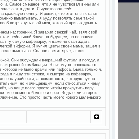
 ночи. Самое смешное, что я не чувствовал вины или
 залезают в долги. Я чувствовал себя
на красивую поляну. Я решил, что этот опыт станет
собенно выматывать, я буду позволять себе такой
пособ встряхнуть свой мозг, который привык думать
чном настроении. Я заварил свежий чай, взял свой
ил там небольшой бонус на будущее, но основную
азал ту самую кофеварку, и даже не стал ждать
 легкой эйфории. Я купил цветы своей маме, зашел в
 после выигрыша. Солнце светит ярче, люди
ыбкой. Они обсуждали вчерашний футбол и погоду, а
 выигрышной комбинации. Я никому не рассказал о
в которой не было драмы или пафоса. Была только я,
когда я пишу эти строки, я смотрю на кофеварку,
се не случайности, а возможность, которую нужно
шительным, но и очищающим, если относиться к нему
 сайт, но чаще всего просто чтобы прокрутить пару
лся мне немного больше и ярче. Ведь если я теряю
ключение. Это просто часть моего нового маленького