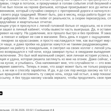
 диван, глядя в потолок, и прокручивал в голове события этой безумной
 Я не был похож на героев фильмов, которые проигрывают все до нитки и
венником, который случайно свернул с проторенной дороги и наткнулся 
 своего рода традицией. Может быть, раз в месяц, когда работа будет о
й цифровой побег. Это не побег от реальности, а скорее перезагрузка, с
 дедлайнах и квартальных отчетах.
ющее утро я проснулся с легкой головной болью от недосыпа, но в отли
и зашел в личный кабинет, чтобы вывести часть выигрыша. Да, я остав
ревел на карту. На удивление, все прошло быстро и без проблем. Я зак
, а поехал и забрал ее сам в магазине. Весь день я ходил с ощущением
пекарню за круассанами, и просто наслаждался тем, как выглядит мир
я чаще, и даже пробки на дорогах кажутся не такими раздражающими.
пришел на работу в понедельник, я смотрел на своих коллег с легкой ул
но возвращался к той ночи, когда замирал пульс в ожидании выпадения
иключении. Это был мой маленький секрет, моя личная история успеха, 
иция и удача, которая решила заглянуть ко мне на огонек. Даже сейчас, 
на кухне, и улыбаюсь. Она напоминает мне, что случайности — это вов
овремя заметить. Теперь я знаю, что азарт может быть не только разру
е, а не как к способу заработка. И да, я до сих пор иногда захожу на тот
ых вращений и вспомнить ту самую ночь, когда чай остыл, а мир показа
ссылку, я без труда нахожу vavada зеркало, чтобы продолжить свое при
дельник, 22.06.2026, 03:02 | Сообщение #
4