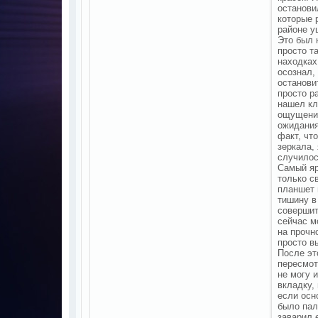
останови
которые 
районе у
Это был 
просто т
находках
осознал,
останови
просто р
нашел кл
ощущения
ожидания
факт, чт
зеркала,
случилос
Самый яр
только с
планшет 
тишину в
совершит
сейчас м
на прочн
просто в
После эт
пересмот
не могу 
вкладку,
если осн
было пал
заварил 