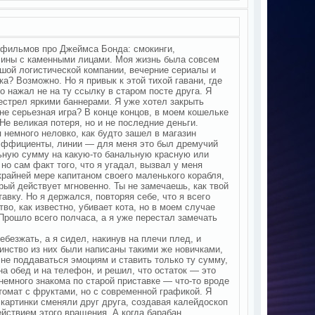
з фильмов про Джеймса Бонда: смокинги,
чины с каменными лицами. Моя жизнь была совсем
ьшой логистической компании, вечерние сериалы и
а? Возможно. Но я привык к этой тихой гавани, где
о нажал не на ту ссылку в старом посте друга. Я
пестрел яркими баннерами. Я уже хотел закрыть
 не серьезная игра? В конце концов, в моем кошельке
е великая потеря, но и не последние деньги.
 немного неловко, как будто зашел в магазин
коэффициенты, линии — для меня это был дремучий
льную сумму на какую-то банальную красную или
но сам факт того, что я угадал, вызвал у меня
крайней мере капитаном своего маленького корабля,
рый действует мгновенно. Ты не замечаешь, как твой
авку. Но я держался, повторяя себе, что я всего
о, как известно, убивает кота, но в моем случае
Прошло всего полчаса, а я уже перестал замечать
ебезжать, а я сидел, накинув на плечи плед, и
инство из них были написаны такими же новичками,
 не поддаваться эмоциям и ставить только ту сумму,
на обед и на телефон, и решил, что остаток — это
 немного знакома по старой приставке — что-то вроде
томат с фруктами, но с современной графикой. Я
картинки сменяли друг друга, создавая калейдоскоп
йствием этого вращения. А когда барабан