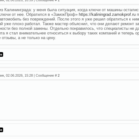
из Калининграда: у меня была ситуация, когда ключи от машины осталис
ключи от нее. Обратился в «ЗамокПроф»
https://kaliningrad.zamokprof.ru
п
автомобиль без повреждений. После этого я уже решил обратиться к ним 
ый уже плохо работал. Также мастер объяснил, что они делают ремонт з
ности без полной замены. Отдельно понравилось, что специалисты не да
ыта я стал внимательнее относиться к выбору таких компаний и теперь о
 отзывы, а не только на цену.
ник, 02.06.2026, 15:28 | Сообщение #
2