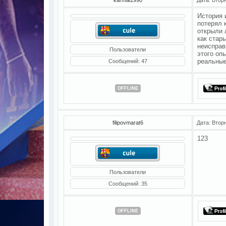
История 
потерял 
открыли 
как стар
неисправ
Пользователи
этого оп
реальные
Сообщений:
47
OFFLINE
filipovmarat6
Дата: Втор
123
Пользователи
Сообщений:
35
OFFLINE