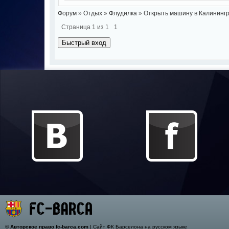
Форум
»
Отдых
»
Флудилка
»
Открыть машину в Калининг
Страница
1
из
1
1
©
Авторское право fc-barca.com
| Сайт ФК Барселона на русском языке