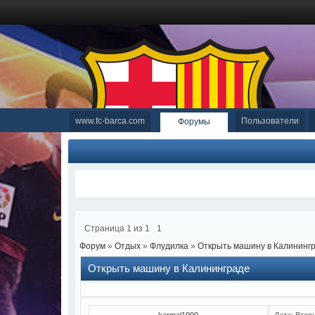
www.fc-barca.com
Пользователи
Форумы
Страница
1
из
1
1
Форум
»
Отдых
»
Флудилка
»
Открыть машину в Калининг
Открыть машину в Калининграде
karmal1990
Дата: Втор